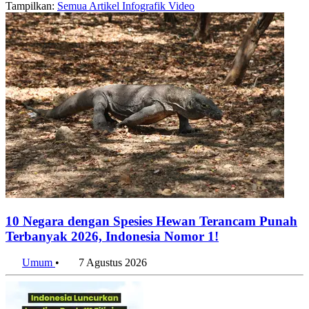
Tampilkan:
Semua
Artikel
Infografik
Video
10 Negara dengan Spesies Hewan Terancam Punah
Terbanyak 2026, Indonesia Nomor 1!
Umum
•
7 Agustus 2026