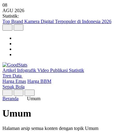
08
AGU
2026
Statistik:
Malaysia Pimpin Kunjungan Wisatawan Mancanegara ke Indonesia
pada Semester I 2026
Artikel
Infografik
Video
Publikasi
Statistik
Tren Data
Harga Emas
Harga BBM
Sepak Bola
Beranda
Umum
Umum
Halaman arsip semua konten dengan topik Umum