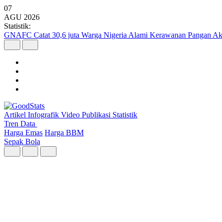
07
AGU
2026
Statistik:
Kunjungan Wisatawan Mancanegara Tembus 7 Juta per Semester I 2
Artikel
Infografik
Video
Publikasi
Statistik
Tren Data
Harga Emas
Harga BBM
Sepak Bola