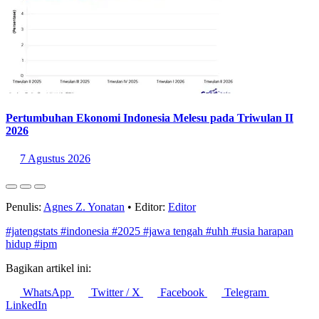
Terakhir
Sumber:
https://jateng.bps.go.id/id/statistics-table/2/MjQxMiMy/usia-harapan-
hidup--2025.html
Statistik Terbaru