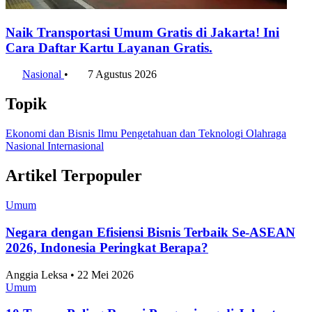
Penulis:
Agnes Z. Yonatan
•
Editor:
Editor
#jatengstats
#indonesia
#2025
#jawa tengah
#uhh
#usia harapan
hidup
#ipm
Bagikan artikel ini:
WhatsApp
Twitter / X
Facebook
Telegram
LinkedIn
Konten Terkait