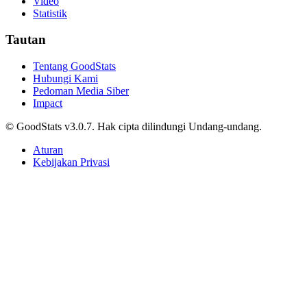
Umum
Kota Salatiga Puncaki Usia Harapan Hidup di
Jawa Tengah 2025
Agnes Z. Yonatan • 22 Mei 2026
Umum
Hampir Separuh Penduduk Indonesia Didominasi
Gen Z dan Milenial, Ini Rentang Tahun Kelahiran
Tiap Generasi
Helni Sadiyah • 22 Mei 2026
Umum
Data Tentang Asal dan Jenis Sampah Terbanyak di
Indonesia
Fadhlan Firdaus Syafrudin • 22 Mei 2026
Umum
Naik Transportasi Umum Gratis di Jakarta! Ini