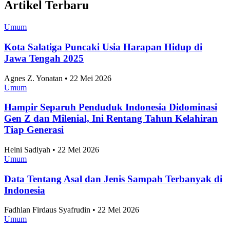
Naik Transportasi Umum Gratis di Jakarta! Ini
Cara Daftar Kartu Layanan Gratis.
Nasional
•
7 Agustus 2026
Topik
Ekonomi dan Bisnis
Ilmu Pengetahuan dan Teknologi
Olahraga
Nasional
Internasional
Artikel Terpopuler
Umum
Negara dengan Efisiensi Bisnis Terbaik Se-ASEAN
2026, Indonesia Peringkat Berapa?
Anggia Leksa • 22 Mei 2026
Umum
10 Taman Paling Ramai Pengunjung di Jakarta
2025