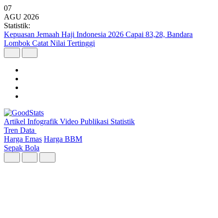
07
AGU
2026
Statistik:
Bali dan Nusa Tenggara Pimpin Pertumbuhan Ekonomi Regional
pada Triwulan II 2026
Artikel
Infografik
Video
Publikasi
Statistik
Tren Data
Harga Emas
Harga BBM
Sepak Bola