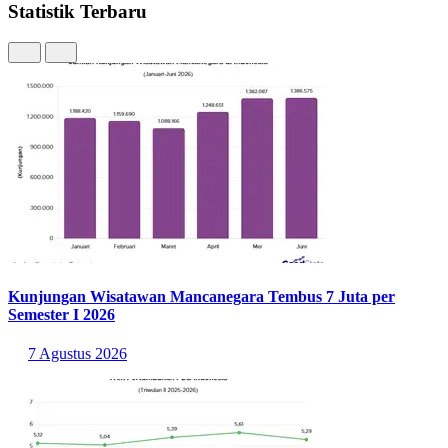
kematian di setiap kelompok umur tetap seperti kondisi saat ini,
maka rata-rata bayi yang lahir pada tahun 2025 diperkirakan dapat
hidup hingga usia 78,75 tahun.
Adapun penghitungan usia harapan hidup dilakukan menggunakan
tabel kehidupan (life table). Dalam proses ini, data kematian
menurut kelompok umur dianalisis untuk mengetahui peluang
seseorang bertahan hidup dari satu kelompok usia ke kelompok usia
berikutnya.
Usia harapan hidup merupakan salah satu komponen penyusun
Indeks Pembangunan Manusia (IPM) bersama indikator pendidikan
dan standar hidup layak. Untuk itu, semakin tinggi angka UHH
umumnya mencerminkan semakin baik kualitas pembangunan
manusia di suatu wilayah.
Baca Juga:
Tren Angka Harapan Hidup di Indonesia 1 Dekade