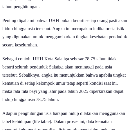
Surakarta sebesar 78,18 tahun.
Di luar lima besar, Kota Magelang bertengger di urutan keenam
dengan 78,03 tahun, disusul Kabupaten Klaten (77,69 tahun),
Kabupaten Wonogiri (77,30 tahun), dan Kabupaten Kudus (77,21
tahun). Daftar 10 besar ditutup oleh Kabupaten Pati dengan UHH
sebesar 78,83 tahun pada 2025.
Sebaliknya, Kabupaten Brebes jadi wilayah dengan UHH terendah
di Jawa Tengah, yakni sebesar 74,40 tahun, diikuti Kabupaten
Purbalingga (74,48 tahun), Kabupaten Pemalang (74,55 tahun),
Kabupaten Wonosobo (74,56 tahun), dan Kabupaten Pekalongan
(74,59 tahun).
Secara keseluruhan, UHH di Jawa Tengah sendiri berada pada
angka 75,24 tahun pada 2025, naik dari tahun 2024 yang sebesar
74,91 tahun.