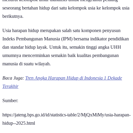
Apa Itu Usia Harapan Hidup?
Usia harapan hidup adalah perkiraan rata-rata lamanya hidup yang
akan dijalani oleh seorang bayi yang baru lahir apabila sepanjang
hidupnya mengalami pola kematian yang sama dengan kondisi pada
tahun penghitungan.
Penting dipahami bahwa UHH bukan berarti setiap orang pasti akan
hidup hingga usia tersebut. Angka ini merupakan indikator statistik
yang digunakan untuk menggambarkan tingkat kesehatan penduduk
secara keseluruhan.
Sebagai contoh, UHH Kota Salatiga sebesar 78,75 tahun tidak
berarti seluruh penduduk Salatiga akan meninggal pada usia
tersebut. Sebaliknya, angka itu menunjukkan bahwa apabila tingkat