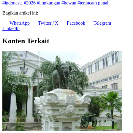
#indonesia
#2026
#lingkungan
#hewan
#terancam punah
Bagikan artikel ini:
WhatsApp
Twitter / X
Facebook
Telegram
LinkedIn
Konten Terkait