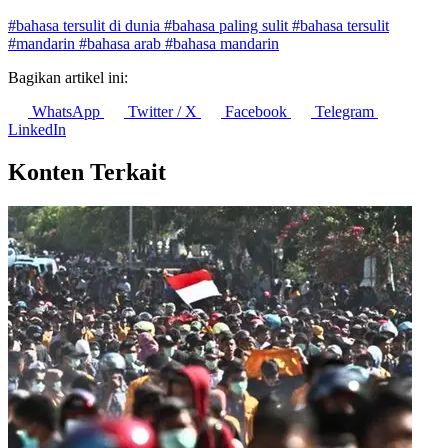
Penulis:
Zakiah machfir
•
Editor:
Editor
#bahasa tersulit di dunia
#bahasa paling sulit
#bahasa tersulit
#mandarin
#bahasa arab
#bahasa mandarin
Bagikan artikel ini:
WhatsApp
Twitter / X
Facebook
Telegram
LinkedIn
Konten Terkait