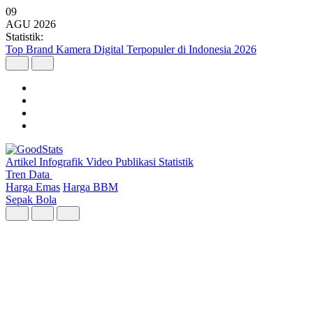
09
AGU
2026
Statistik:
Malaysia Pimpin Kunjungan Wisatawan Mancanegara ke Indonesia
pada Semester I 2026
Artikel
Infografik
Video
Publikasi
Statistik
Tren Data
Harga Emas
Harga BBM
Sepak Bola