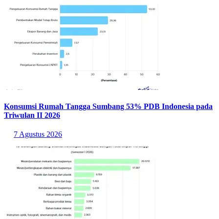
Konsumsi Rumah Tangga Sumbang 53% PDB Indonesia pada
Triwulan II 2026
7 Agustus 2026