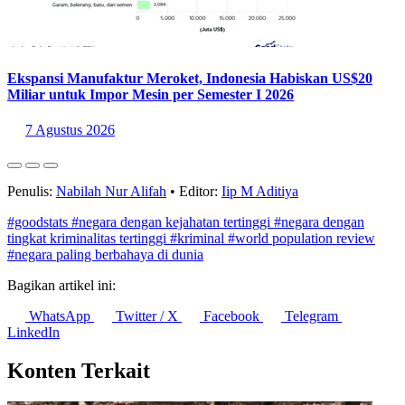
Ekspansi Manufaktur Meroket, Indonesia Habiskan US$20
Miliar untuk Impor Mesin per Semester I 2026
7 Agustus 2026
Penulis:
Nabilah Nur Alifah
•
Editor:
Iip M Aditiya
#goodstats
#negara dengan kejahatan tertinggi
#negara dengan
tingkat kriminalitas tertinggi
#kriminal
#world population review
#negara paling berbahaya di dunia
Bagikan artikel ini:
WhatsApp
Twitter / X
Facebook
Telegram
LinkedIn
Konten Terkait