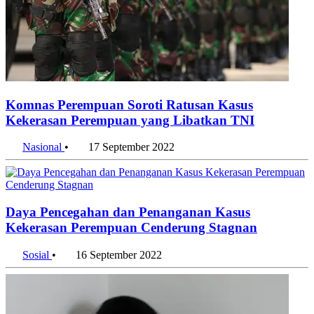
Komnas Perempuan Soroti Ratusan Kasus
Kekerasan Perempuan yang Libatkan TNI
Nasional
•
17 September 2022
Daya Pencegahan dan Penanganan Kasus
Kekerasan Perempuan Cenderung Stagnan
Sosial
•
16 September 2022