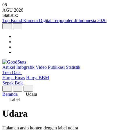
08
AGU
2026
Statistik:
Malaysia Pimpin Kunjungan Wisatawan Mancanegara ke Indonesia
pada Semester I 2026
Artikel
Infografik
Video
Publikasi
Statistik
Tren Data
Harga Emas
Harga BBM
Sepak Bola
Beranda
Udara
Label
Udara