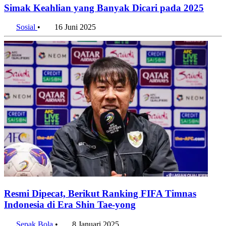
Simak Keahlian yang Banyak Dicari pada 2025
Sosial
•
16 Juni 2025
Resmi Dipecat, Berikut Ranking FIFA Timnas
Indonesia di Era Shin Tae-yong
Sepak Bola
•
8 Januari 2025