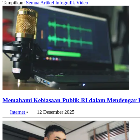
Tampilkan:
Semua
Artikel
Infografik
Video
Memahami Kebiasaan Publik RI dalam Mendengar P
Internet
•
12 Desember 2025