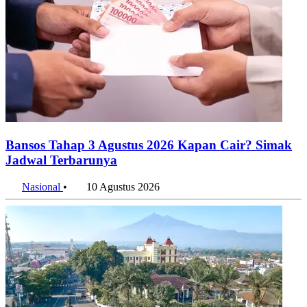
5 Merek Sepeda Listrik Terpopuler di Indonesia 2026, Ada
Favoritmu?
10 Agustus 2026
Penulis:
Agnes Z. Yonatan
•
Editor:
Editor
#jatimstats
#indonesia
#pengangguran
#2025
#tpt
#tingkat
pengangguran terbuka
#pekerja
#tenaga kerja
Bagikan artikel ini:
WhatsApp
Twitter / X
Facebook
Telegram