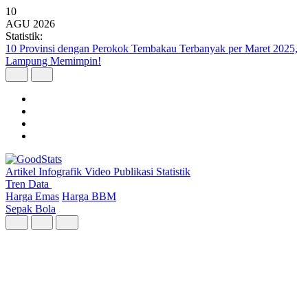
10
AGU
2026
Statistik:
10 Isu yang Melatarbelakangi Pelanggaran Kebebasan Berekspresi
Digital Triwulan II 2026
Artikel
Infografik
Video
Publikasi
Statistik
Tren Data
Harga Emas
Harga BBM
Sepak Bola