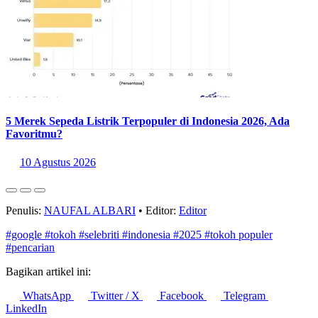
5 Merek Sepeda Listrik Terpopuler di Indonesia 2026, Ada
Favoritmu?
10 Agustus 2026
Penulis:
NAUFAL ALBARI
•
Editor:
Editor
#google
#tokoh
#selebriti
#indonesia
#2025
#tokoh populer
#pencarian
Bagikan artikel ini:
WhatsApp
Twitter / X
Facebook
Telegram
LinkedIn