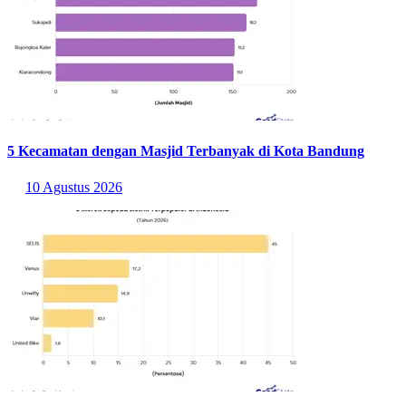
kota pendidikan terbesar di Indonesia dengan banyak perguruan
tinggi yang setiap tahun meluluskan ribuan alumni.
Hal ini menunjukkan bahwa keberadaan aktivitas ekonomi yang
besar umumnya juga diikuti oleh tingginya mobilitas pencari kerja.
Banyak orang datang ke wilayah-wilayah tersebut untuk
memperoleh pekerjaan sehingga jumlah angkatan kerjanya relatif
besar. Dalam kondisi seperti ini, TPT dapat tetap tinggi apabila
pertumbuhan jumlah pencari kerja berlangsung lebih cepat
dibandingkan penyerapan tenaga kerja.
Baca Juga:
4,35 Juta Orang Menganggur di Indonesia, Paling
Banyak di Perkotaan
Sumber:
https://jatim.bps.go.id/id/statistics-table/2/NTQjMg==/tingkat-