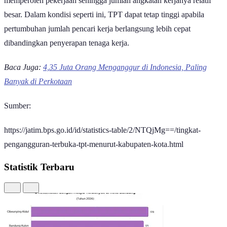
kerja yang sedang bekerja maupun yang belum bekerja tetapi aktif
mencari pekerjaan.
Dengan kata lain, TPT tidak menghitung seluruh penduduk,
melainkan hanya mereka yang termasuk dalam angkatan kerja.
Seseorang yang masih sekolah, mengurus rumah tangga, atau tidak
sedang mencari pekerjaan tidak termasuk dalam perhitungan TPT.
Dominasi Daerah Industri
Menariknya, daftar di atas didominasi oleh kawasan yang terkenal
sebagai pusat industri di Jawa Timur.
Sidoarjo, Gresik, Surabaya, dan Kabupaten Malang merupakan
daerah dengan aktivitas industri, perdagangan, maupun jasa yang
cukup tinggi. Di sisi lain, Kota Malang dikenal sebagai salah satu