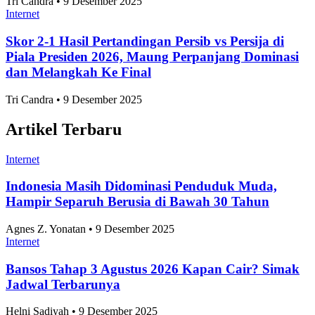
Ekonomi dan Bisnis
Ilmu Pengetahuan dan Teknologi
Olahraga
Nasional
Internasional
Artikel Terpopuler
Internet
7 Daerah Penghasil Padi Terbesar di Jawa Timur
2025
Adhwa Aqillaa • 9 Desember 2025
Internet
10 Kota Terbaik untuk Mahasiswa Versi QS
Ranking 2027
Adhwa Aqillaa • 9 Desember 2025
Internet
Skor 3-1 Hasil Pertandingan Persija vs Arema FC di
Piala Presiden 2026, Victory Bikin Macan
Kemayoran Raih Podium Ketiga