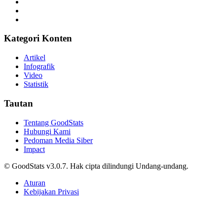
Hampir Separuh Berusia di Bawah 30 Tahun
Agnes Z. Yonatan • 9 Desember 2025
Internet
Bansos Tahap 3 Agustus 2026 Kapan Cair? Simak
Jadwal Terbarunya
Helni Sadiyah • 9 Desember 2025
Internet
Rekomendasi Motor Listrik Murah di GIIAS 2026,
Harga di Bawah Rp30 Juta
Fadhlan Firdaus Syafrudin • 9 Desember 2025
Internet
Gerhana Matahari Total Segera Terjadi 12 Agustus
2026, Apakah Indonesia Kebagian?
Fadhlan Firdaus Syafrudin • 9 Desember 2025
Internet