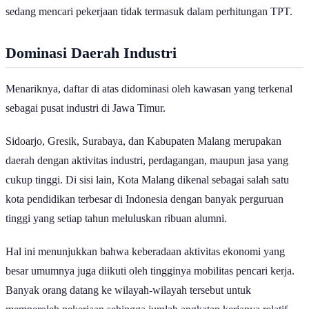
Bangkalan dengan TPT 5,31%, disusul Kabupaten Malang sebesar
5,00%, Kota Probolinggo sebesar 4,93%, dan Kota Surabaya
sebesar 4,84%.
Sebaliknya, Kabupaten Pamekasan jadi wilayah dengan tingkat
pengangguran terbuka terendah di Jawa Timur, di angka 1,33%
pada 2025. Posisinya diikuti oleh Kabupaten Pacitan dengan 1,40%
dan Kabupaten Sumenep sebesar 1,64%. Kabupaten Ngawi
mengekor di urutan keempat dengan 2,26%, ditutup Kabupaten
Sampang di lima besar dengan TPT sebesar 2,44%.
Secara keseluruhan, tingkat pengangguran di Jawa Timur tercatat
sebesar 3,88% pada 2025, turun dari tahun sebelumnya yang
mencapai 4,19%.
TPT sendiri adalah persentase jumlah penganggur terhadap total
angkatan kerja. Angkatan kerja sendiri mencakup penduduk usia