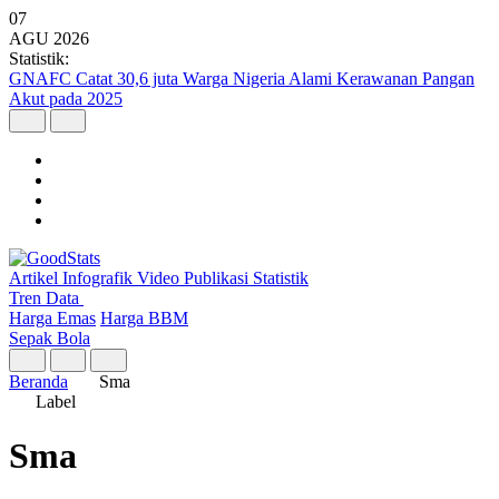
07
AGU
2026
Statistik:
GNAFC Catat 30,6 juta Warga Nigeria Alami Kerawanan Pangan
Akut pada 2025
Artikel
Infografik
Video
Publikasi
Statistik
Tren Data
Harga Emas
Harga BBM
Sepak Bola
Beranda
Sma
Label
Sma