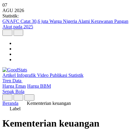
07
AGU
2026
Statistik:
Kunjungan Wisatawan Mancanegara Tembus 7 Juta per Semester I
2026
Artikel
Infografik
Video
Publikasi
Statistik
Tren Data
Harga Emas
Harga BBM
Sepak Bola
Beranda
Kementerian keuangan
Label
Kementerian keuangan