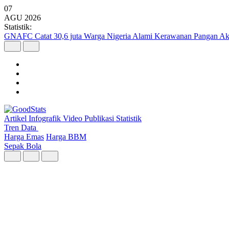
07
AGU
2026
Statistik:
GNAFC Catat 30,6 juta Warga Nigeria Alami Kerawanan Pangan Ak
Artikel
Infografik
Video
Publikasi
Statistik
Tren Data
Harga Emas
Harga BBM
Sepak Bola