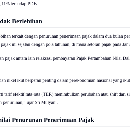
 0,11% terhadap PDB.
idak Berlebihan
ebihan terkait dengan penurunan penerimaan pajak dalam dua bulan pe
jak ini sejalan dengan pola tahunan, di mana setoran pajak pada Janu
 pajak antara lain relaksasi pembayaran Pajak Pertambahan Nilai Dala
k, dan nikel ikut berperan penting dalam perekonomian nasional yang i
ti tarif efektif rata-rata (TER) menimbulkan perubahan atau shift dari 
an penurunan,” ujar Sri Mulyani.
ilai Penurunan Penerimaan Pajak