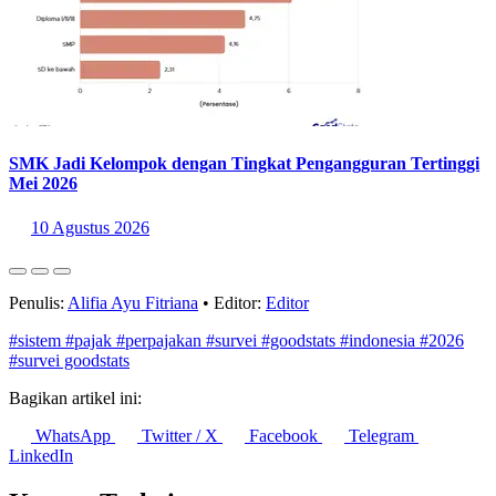
SMK Jadi Kelompok dengan Tingkat Pengangguran Tertinggi
Mei 2026
10 Agustus 2026
Penulis:
Alifia Ayu Fitriana
•
Editor:
Editor
#sistem
#pajak
#perpajakan
#survei
#goodstats
#indonesia
#2026
#survei goodstats
Bagikan artikel ini:
WhatsApp
Twitter / X
Facebook
Telegram
LinkedIn
Konten Terkait