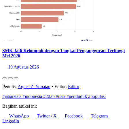
SMK Jadi Kelompok dengan Tingkat Pengangguran Tertinggi
Mei 2026
10 Agustus 2026
Penulis:
Agnes Z. Yonatan
•
Editor:
Editor
#jabarstats
#indonesia
#2025
#usia
#penduduk
#populasi
Bagikan artikel ini:
WhatsApp
Twitter / X
Facebook
Telegram
LinkedIn
Konten Terkait