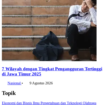
7 Wilayah dengan Tingkat Pengangguran Tertinggi
di Jawa Timur 2025
Nasional
•
9 Agustus 2026
Topik
Ekonomi dan Bisnis
Ilmu Pengetahuan dan Teknologi
Olahraga
Nasional
Internasional