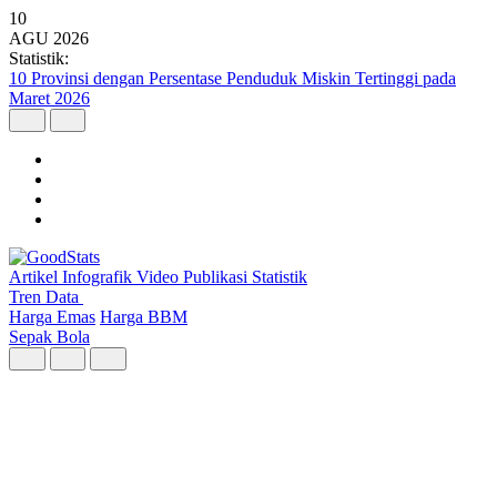
10
AGU
2026
Statistik:
7 dari 10 Anak Muda RI Khawatir terhadap Perubahan Iklim
Artikel
Infografik
Video
Publikasi
Statistik
Tren Data
Harga Emas
Harga BBM
Sepak Bola