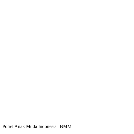
Potret Anak Muda Indonesia | BMM
Indonesia masih memiliki struktur penduduk yang relatif muda.