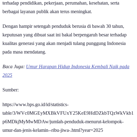
berbagai layanan publik akan terus meningkat.
Dengan hampir setengah penduduk berusia di bawah 30 tahun,
keputusan yang dibuat saat ini bakal berpengaruh besar terhadap
kualitas generasi yang akan menjadi tulang punggung Indonesia
pada masa mendatang.
Baca Juga:
Umur Harapan Hidup Indonesia Kembali Naik pada
2025
Sumber:
https://www.bps.go.id/id/statistics-
table/3/WVc0MGEyMXBkVFUxY25KeE9HdDZkbTQzWkVkb1
p6MDkjMyMwMDAw/jumlah-penduduk-menurut-kelompok-
umur-dan-jenis-kelamin--ribu-jiwa-.html?year=2025