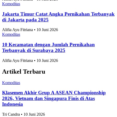
6 Ide Bisnis di Industri Kencan yang
Menguntungkan
Startup
•
18 Juli 2024
Topik
Ekonomi dan Bisnis
Ilmu Pengetahuan dan Teknologi
Olahraga