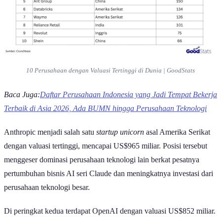
Berdasarkan data dari Crunchbase per Juni 2026 menunjukkan
bahwa dua posisi teratas ditempati oleh perusahaan AI asal Amerika
Serikat, yakni Anthropic dan OpenAI. Keduanya memiliki valuasi
yang jauh melampaui unicorn lain di dunia, mencerminkan
tingginya optimisme investor terhadap masa depan teknologi AI
generatif.
Selain AI, sektor
fintech
,
commerce
, hingga
mobility
juga masih
menjadi pilar utama dalam ekosistem startup global. Berikut daftar
perusahaan
unicorn
dengan valuasi tertinggi di dunia berdasarkan
valuasi perusahaan terbaru.
Top 10 Perusahaan Unicorn dengan Valuasi
Tertinggi di Dunia
Berikut daftar perusahaan unicorn dengan valuasi tertinggi di dunia