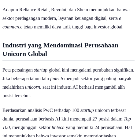
dengan valuasi tertinggi, mencapai US$965 miliar. Posisi tersebut
menggeser dominasi perusahaan teknologi lain berkat pesatnya
pertumbuhan bisnis AI seri Claude dan meningkatnya investasi dari
perusahaan teknologi besar.
Di peringkat kedua terdapat OpenAI dengan valuasi US$852 miliar.
Kesuksesan berbagai produk AI generatif serta ekspansi teknologi
kecerdasan buatan ke berbagai sektor industri membuat perusahaan
ini menjadi salah satu
startup
paling bernilai di dunia.
Sementara itu, ByteDance tetap mempertahankan posisinya sebagai
unicorn
non-AI terbesar dengan valuasi US$480 miliar. Perusahaan
induk TikTok tersebut masih menjadi pemain utama di sektor media
digital dan platform konten global.
Di bawahnya terdapat Stripe dan Ant Group yang mewakili sektor
fintech
. Keduanya masih menjadi pemain penting dalam layanan