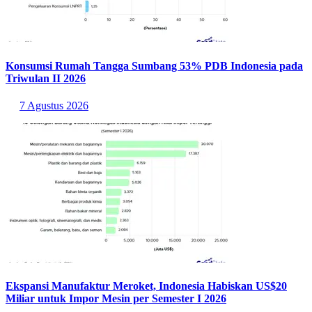
menjadi representasi kuat dari transformasi ritel modern di India.
Sementara itu, sektor
mobility
diwakili oleh Waymo yang fokus
mengembangkan teknologi kendaraan tanpa pengemudi. Walaupun
jumlah perusahaan
mobility
dalam daftar
unicorn
tidak sebanyak AI
maupun
fintech
, inovasi pada transportasi pintar diperkirakan masih
akan menjadi salah satu area investasi strategis dalam beberapa
tahun mendatang.
Baca Juga:
Daftar 10 Orang Terkaya di Indonesia, Siapa yang
Paling Tajir Mei 2026 Ini?
Sumber:
https://news.crunchbase.com/unicorn-company-list/
Statistik Terbaru