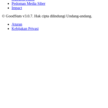
Skor 1-1 Hasil Pertandingan Singapura vs
Indonesia di ASEAN Championship 2026, Langkah
Tim Garuda Terhenti di Fase Grup
Tri Candra • 10 Juni 2026
Komoditas
Skor 0-0 Hasil Babak Pertama Singapura vs
Indonesia di ASEAN Championship 2026, Kans
The Lions Lolos 4 Besar Kian Besar
Tri Candra • 10 Juni 2026
Komoditas
Susunan Pemain Indonesia vs Singapura di ASEAN
Championship 2026, Formasi 3-5-2 dan nama
Nadeo-Amat Diganti Cahya-Wahyu
Tri Candra • 10 Juni 2026
Komoditas
Prediksi dan Head-to-Head Singapura vs Indonesia,