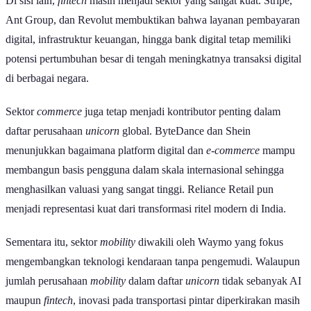
melahirkan
unicorn
, saat ini industri AI berhasil mengambil alih
posisi tersebut.
Berdasarkan analisis PwC terhadap 100
startup
unicorn terbesar
dunia, perusahaan berbasis AI kini menempati 27 posisi dalam
Top
100
, mengungguli sektor
fintech
yang memiliki 24 perusahaan. Hal
ini menunjukkan bahwa investor semakin memprioritaskan
perusahaan yang mengembangkan teknologi kecerdasan buatan
sebagai mesin pertumbuhan ekonomi digital berikutnya.
Dominasi AI juga tercermin dalam daftar 10 unicorn terbesar dunia.
Dari sepuluh perusahaan tersebut, terdapat beberapa
startup
yang
berfokus pada AI. Kehadiran Anthropic, OpenAI, dan Databricks
menunjukkan kuatnya dominasi sektor AI di pasar
startup
global.
Anthropic berfokus pada pengembangan model AI generatif dan
large language model
(LLM), sedangkan OpenAI menjadi salah