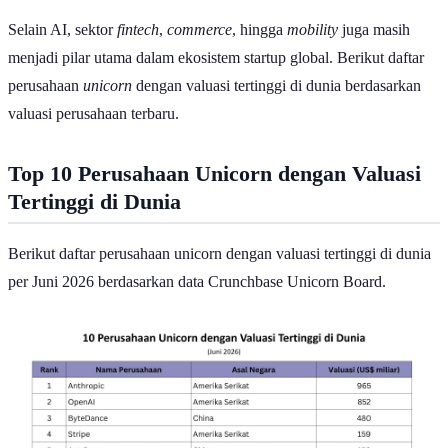
Ilustrasi Perusahaan Unicorn | Unsplash
Perusahaan unicorn dengan valuasi tertinggi di dunia terus
mengalami perubahan seiring berkembangnya teknologi dan
meningkatnya minat investor terhadap sektor kecerdasan buatan
(
Artificial Intelligence
/AI). Jika sebelumnya perusahaan
fintech
dan
e-commerce
mendominasi daftar startup bernilai miliaran dolar, kini
perusahaan AI menjadi kekuatan baru yang memimpin pasar
unicorn
global.