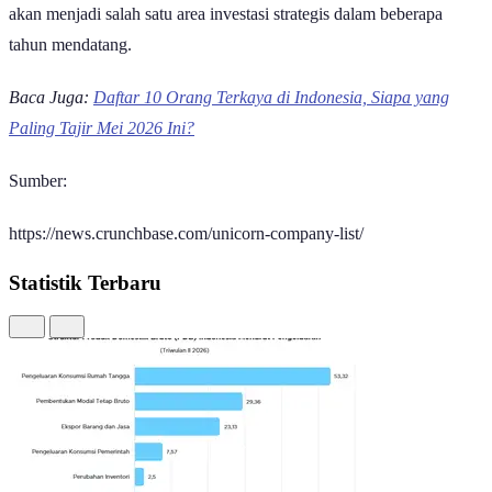
satu pelopor teknologi AI generatif yang telah dimanfaatkan secara
luas di berbagai sektor. Di sisi lain, Databricks mengembangkan
platform
data cloud
yang dipadukan dengan solusi AI untuk
membantu perusahaan mengolah data serta mempercepat
transformasi digital.
Di sisi lain,
fintech
masih menjadi sektor yang sangat kuat. Stripe,
Ant Group, dan Revolut membuktikan bahwa layanan pembayaran
digital, infrastruktur keuangan, hingga bank digital tetap memiliki
potensi pertumbuhan besar di tengah meningkatnya transaksi digital
di berbagai negara.
Sektor
commerce
juga tetap menjadi kontributor penting dalam
daftar perusahaan
unicorn
global. ByteDance dan Shein
menunjukkan bagaimana platform digital dan
e-commerce
mampu
membangun basis pengguna dalam skala internasional sehingga
menghasilkan valuasi yang sangat tinggi. Reliance Retail pun