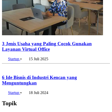
Ekspansi Manufaktur Meroket, Indonesia Habiskan US$20
Miliar untuk Impor Mesin per Semester I 2026
7 Agustus 2026
Penulis:
Helni Sadiyah
•
Editor:
Firda Wandira
#unicorn
#startup
#startup global
#perusahaan unicorn
#valuasi
perusahaan
#ai
#kecerdasan buatan
#teknologi
#investasi
#2026
#openai
#anthropic
Bagikan artikel ini:
WhatsApp
Twitter / X
Facebook
Telegram
LinkedIn