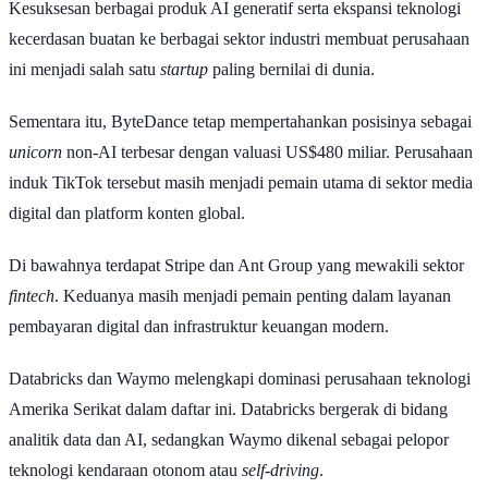
per Juni 2026 berdasarkan data Crunchbase Unicorn Board.
10 Perusahaan dengan Valuasi Tertinggi di Dunia | GoodStats
Baca Juga:
Daftar Perusahaan Indonesia yang Jadi Tempat Bekerja
Terbaik di Asia 2026, Ada BUMN hingga Perusahaan Teknologi
Anthropic menjadi salah satu
startup
unicorn
asal Amerika Serikat