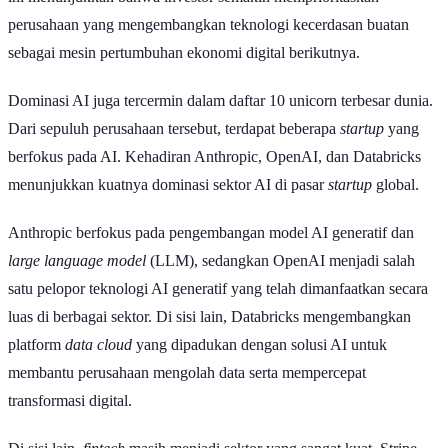
pembayaran digital dan infrastruktur keuangan modern.
Databricks dan Waymo melengkapi dominasi perusahaan teknologi
Amerika Serikat dalam daftar ini. Databricks bergerak di bidang
analitik data dan AI, sedangkan Waymo dikenal sebagai pelopor
teknologi kendaraan otonom atau
self-driving
.
Adapun Reliance Retail, Revolut, dan Shein menunjukkan bahwa
sektor perdagangan modern, layanan keuangan digital, serta
e-
commerce
tetap memiliki daya tarik tinggi bagi investor global.
Industri yang Mendominasi Perusahaan
Unicorn Global
Peta persaingan
startup
global kini mengalami perubahan signifikan.
Jika beberapa tahun lalu
fintech
menjadi sektor yang paling banyak