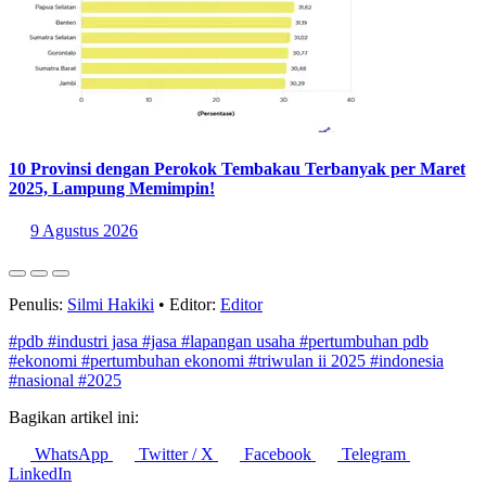
10 Provinsi dengan Perokok Tembakau Terbanyak per Maret
2025, Lampung Memimpin!
9 Agustus 2026
Penulis:
Silmi Hakiki
•
Editor:
Editor
#pdb
#industri jasa
#jasa
#lapangan usaha
#pertumbuhan pdb
#ekonomi
#pertumbuhan ekonomi
#triwulan ii 2025
#indonesia
#nasional
#2025
Bagikan artikel ini:
WhatsApp
Twitter / X
Facebook
Telegram
LinkedIn