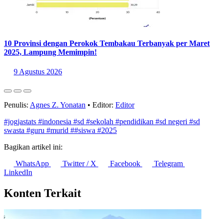
10 Provinsi dengan Perokok Tembakau Terbanyak per Maret
2025, Lampung Memimpin!
9 Agustus 2026
Penulis:
Agnes Z. Yonatan
•
Editor:
Editor
#jogjastats
#indonesia
#sd
#sekolah
#pendidikan
#sd negeri
#sd
swasta
#guru
#murid
##siswa
#2025
Bagikan artikel ini:
WhatsApp
Twitter / X
Facebook
Telegram
LinkedIn
Konten Terkait