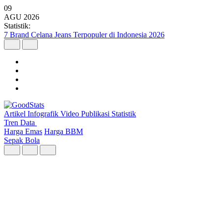
09
AGU
2026
Statistik:
Wilayah dengan Pertumbuhan Ekonomi Tertinggi Triwulan II 2026
Artikel
Infografik
Video
Publikasi
Statistik
Tren Data
Harga Emas
Harga BBM
Sepak Bola