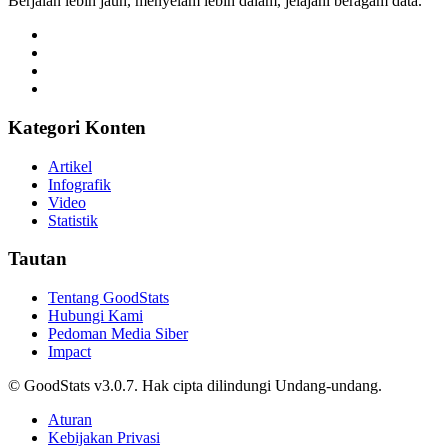
Berjalan lebih jauh, menyelam lebih dalam, jelajahi beragam data.
Kategori Konten
Artikel
Infografik
Video
Statistik
Tautan
Tentang GoodStats
Hubungi Kami
Pedoman Media Siber
Impact
© GoodStats v3.0.7. Hak cipta dilindungi Undang-undang.
Aturan
Kebijakan Privasi