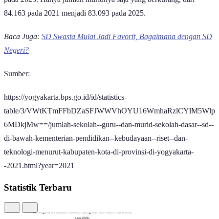
84.163 pada 2021 menjadi 83.093 pada 2025.
Baca Juga:
SD Swasta Mulai Jadi Favorit, Bagaimana dengan SD
Negeri?
Sumber:
https://yogyakarta.bps.go.id/id/statistics-
table/3/VWtKTmFFbDZaSFJWWVhOYU16WmhaRzlCYlM5Wlp
6MDkjMw==/jumlah-sekolah--guru--dan-murid-sekolah-dasar--sd--
di-bawah-kementerian-pendidikan--kebudayaan--riset--dan-
teknologi-menurut-kabupaten-kota-di-provinsi-di-yogyakarta-
-2021.html?year=2021
Statistik Terbaru