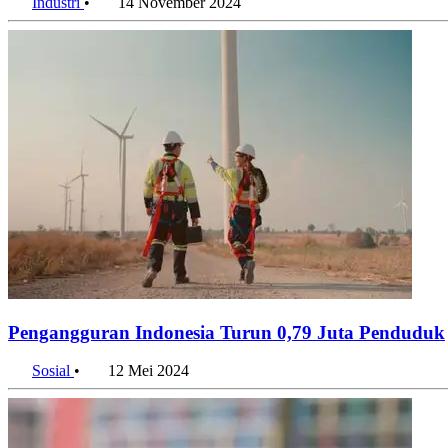
Industri
•
14 November 2024
Pengangguran Indonesia Turun 0,79 Juta Penduduk
Sosial
•
12 Mei 2024