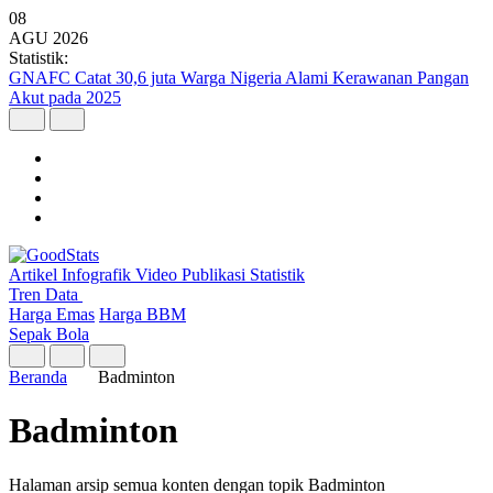
08
AGU
2026
Statistik:
Kunjungan Wisatawan Mancanegara Tembus 7 Juta per Semester I
2026
Artikel
Infografik
Video
Publikasi
Statistik
Tren Data
Harga Emas
Harga BBM
Sepak Bola
Beranda
Badminton
Badminton
Halaman arsip semua konten dengan topik Badminton