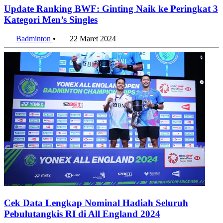
Update Ranking BWF: Ginting Naik ke Peringkat 3
Kategori Men’s Singles
Badminton
•
22 Maret 2024
Cek Data Lengkap Nominal Hadiah Seluruh
Pebulutangkis RI di All England 2024