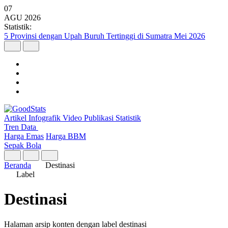
07
AGU
2026
Statistik:
5 Provinsi dengan Upah Buruh Tertinggi di Sumatra Mei 2026
Pulau Jawa Dominasi Struktur Ekonomi Nasional pada Triwulan II
2026
Artikel
Infografik
Video
Publikasi
Statistik
Tren Data
Harga Emas
Harga BBM
Sepak Bola
Beranda
Destinasi
Label
Destinasi