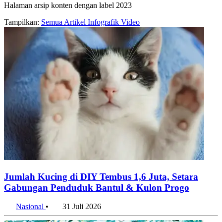
Halaman arsip konten dengan label 2023
Tampilkan:
Semua
Artikel
Infografik
Video
Jumlah Kucing di DIY Tembus 1,6 Juta, Setara
Gabungan Penduduk Bantul & Kulon Progo
Nasional
•
31 Juli 2026