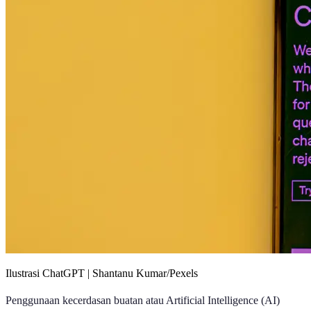
Ilustrasi ChatGPT | Shantanu Kumar/Pexels
Penggunaan kecerdasan buatan atau Artificial Intelligence (AI)