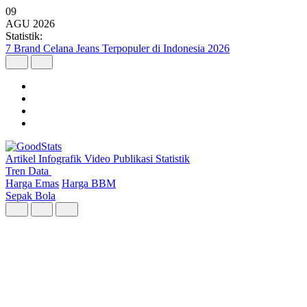
09
AGU
2026
Statistik:
Wilayah dengan Pertumbuhan Ekonomi Tertinggi Triwulan II 2026
Artikel
Infografik
Video
Publikasi
Statistik
Tren Data
Harga Emas
Harga BBM
Sepak Bola