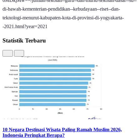
6MDkjMw==/jumlah-sekolah--guru--dan-murid-sekolah-dasar--sd--
di-bawah-kementerian-pendidikan--kebudayaan--riset--dan-
teknologi-menurut-kabupaten-kota-di-provinsi-di-yogyakarta-
-2021.html?year=2021
Statistik Terbaru
10 Negara Destinasi Wisata Paling Ramah Muslim 2026,
Indonesia Peringkat Berapa?