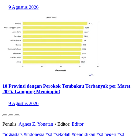
9 Agustus 2026
10 Provinsi dengan Perokok Tembakau Terbanyak per Maret
2025, Lampung Memimpin!
9 Agustus 2026
Penulis:
Agnes Z. Yonatan
•
Editor:
Editor
#jogjastats
#indonesia
#sd
#sekolah
#pendidikan
#sd negeri
#sd