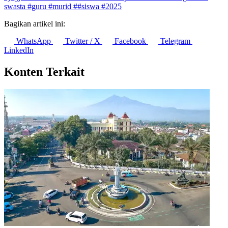
swasta
#guru
#murid
##siswa
#2025
Bagikan artikel ini:
WhatsApp
Twitter / X
Facebook
Telegram
LinkedIn
Konten Terkait