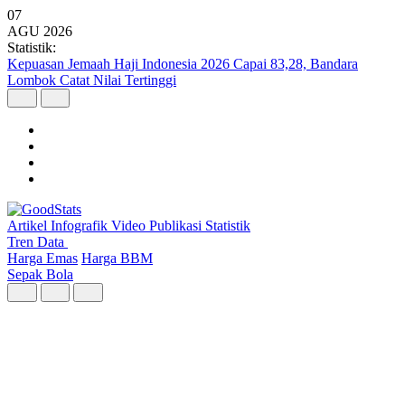
07
AGU
2026
Statistik:
Bali dan Nusa Tenggara Pimpin Pertumbuhan Ekonomi Regional
pada Triwulan II 2026
Artikel
Infografik
Video
Publikasi
Statistik
Tren Data
Harga Emas
Harga BBM
Sepak Bola