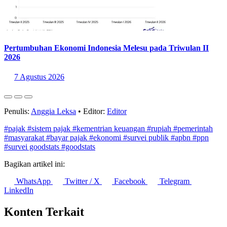
Pertumbuhan Ekonomi Indonesia Melesu pada Triwulan II
2026
7 Agustus 2026
Penulis:
Anggia Leksa
•
Editor:
Editor
#pajak
#sistem pajak
#kementrian keuangan
#rupiah
#pemerintah
#masyarakat
#bayar pajak
#ekonomi
#survei publik
#apbn
#ppn
#survei goodstats
#goodstats
Bagikan artikel ini:
WhatsApp
Twitter / X
Facebook
Telegram
LinkedIn
Konten Terkait