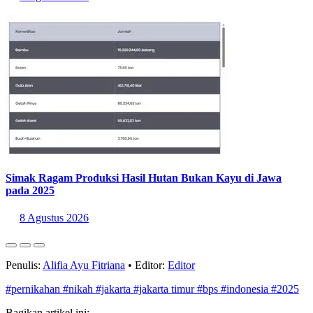
Simak Ragam Produksi Hasil Hutan Bukan Kayu di Jawa
pada 2025
8 Agustus 2026
Penulis:
Alifia Ayu Fitriana
•
Editor:
Editor
#pernikahan
#nikah
#jakarta
#jakarta timur
#bps
#indonesia
#2025
Bagikan artikel ini: