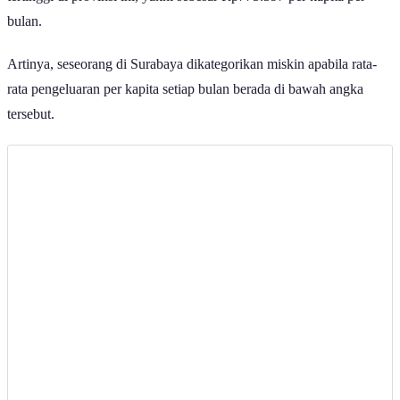
tertinggi di provinsi ini, yakni sebesar Rp775.597 per kapita per
bulan.
Artinya, seseorang di Surabaya dikategorikan miskin apabila rata-
rata pengeluaran per kapita setiap bulan berada di bawah angka
tersebut.