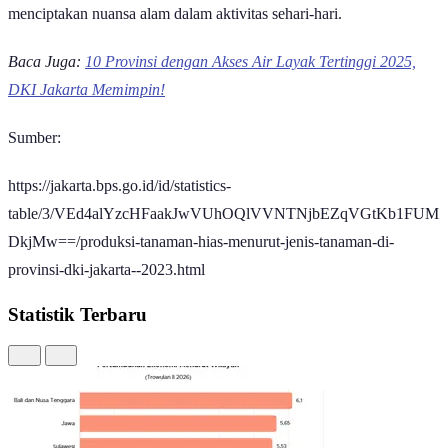
keterbatasan lahan, tanaman hias dapat menjadi alternatif untuk
menciptakan nuansa alam dalam aktivitas sehari-hari.
Baca Juga:
10 Provinsi dengan Akses Air Layak Tertinggi 2025,
DKI Jakarta Memimpin!
Sumber:
https://jakarta.bps.go.id/id/statistics-
table/3/VEd4alYzcHFaakJwVUhOQlVVNTNjbEZqVGtKb1FUM
DkjMw==/produksi-tanaman-hias-menurut-jenis-tanaman-di-
provinsi-dki-jakarta--2023.html
Statistik Terbaru