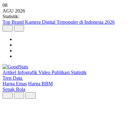
08
AGU
2026
Statistik:
Malaysia Pimpin Kunjungan Wisatawan Mancanegara ke Indonesia
pada Semester I 2026
Artikel
Infografik
Video
Publikasi
Statistik
Tren Data
Harga Emas
Harga BBM
Sepak Bola