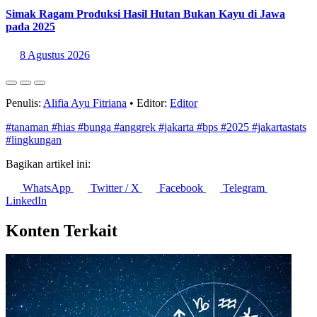
Simak Ragam Produksi Hasil Hutan Bukan Kayu di Jawa
pada 2025
8 Agustus 2026
Penulis:
Alifia Ayu Fitriana
•
Editor:
Editor
#tanaman
#hias
#bunga
#anggrek
#jakarta
#bps
#2025
#jakartastats
#lingkungan
Bagikan artikel ini:
WhatsApp
Twitter / X
Facebook
Telegram
LinkedIn
Konten Terkait