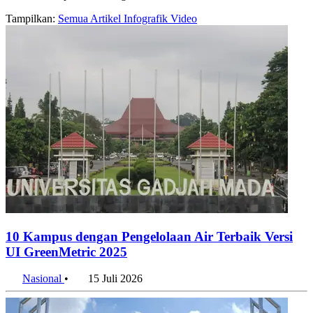
Tampilkan:
Semua
Artikel
Infografik
Video
10 Kampus dengan Pengelolaan Air Terbaik Versi
UI GreenMetric 2025
Nasional
•
15 Juli 2026