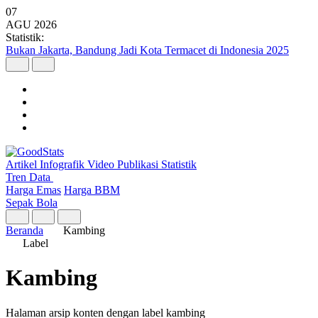
07
AGU
2026
Statistik:
Argo Merbabu Catat Penumpang Tertinggi dari 8 Layanan KA
Argo pada Semester I 2026
Artikel
Infografik
Video
Publikasi
Statistik
Tren Data
Harga Emas
Harga BBM
Sepak Bola
Beranda
Kambing
Label
Kambing