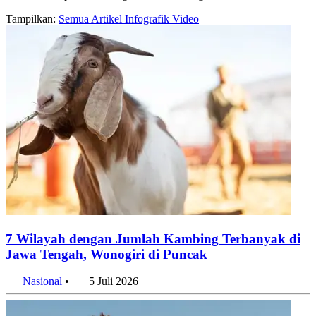
Halaman arsip konten dengan label kambing
Tampilkan:
Semua
Artikel
Infografik
Video
7 Wilayah dengan Jumlah Kambing Terbanyak di
Jawa Tengah, Wonogiri di Puncak
Nasional
•
5 Juli 2026