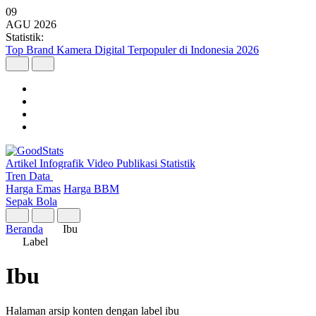
09
AGU
2026
Statistik:
Malaysia Pimpin Kunjungan Wisatawan Mancanegara ke Indonesia
pada Semester I 2026
Artikel
Infografik
Video
Publikasi
Statistik
Tren Data
Harga Emas
Harga BBM
Sepak Bola
Beranda
Ibu
Label
Ibu