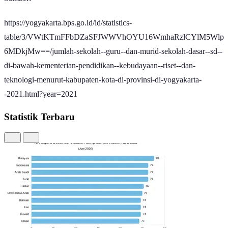
https://yogyakarta.bps.go.id/id/statistics-
table/3/VWtKTmFFbDZaSFJWWVhOYU16WmhaRzlCYlM5Wlp
6MDkjMw==/jumlah-sekolah--guru--dan-murid-sekolah-dasar--sd--
di-bawah-kementerian-pendidikan--kebudayaan--riset--dan-
teknologi-menurut-kabupaten-kota-di-provinsi-di-yogyakarta-
-2021.html?year=2021
Statistik Terbaru