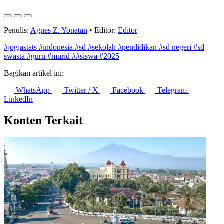
Penulis:
Agnes Z. Yonatan
•
Editor:
Editor
#jogjastats
#indonesia
#sd
#sekolah
#pendidikan
#sd negeri
#sd
swasta
#guru
#murid
##siswa
#2025
Bagikan artikel ini:
WhatsApp
Twitter / X
Facebook
Telegram
LinkedIn
Konten Terkait