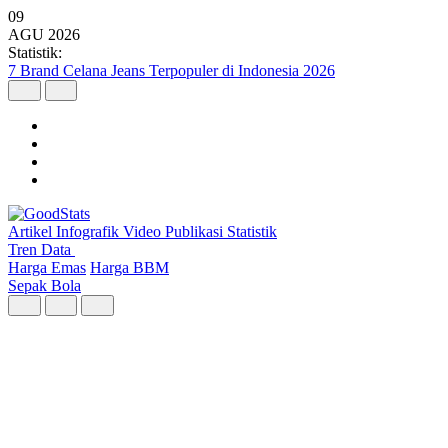
09
AGU
2026
Statistik:
Wilayah dengan Pertumbuhan Ekonomi Tertinggi Triwulan II 2026
Artikel
Infografik
Video
Publikasi
Statistik
Tren Data
Harga Emas
Harga BBM
Sepak Bola