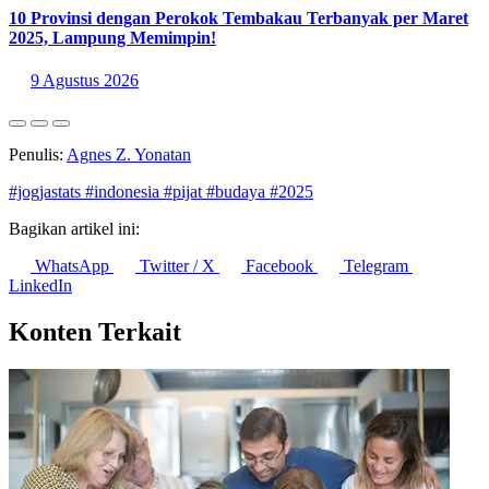
10 Provinsi dengan Perokok Tembakau Terbanyak per Maret
2025, Lampung Memimpin!
9 Agustus 2026
Penulis:
Agnes Z. Yonatan
#jogjastats
#indonesia
#pijat
#budaya
#2025
Bagikan artikel ini:
WhatsApp
Twitter / X
Facebook
Telegram
LinkedIn
Konten Terkait