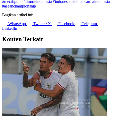
#merahputih
#timnasindonesia
#indonesianationalteam
#indonesia
#aseanchampionship
Bagikan artikel ini:
WhatsApp
Twitter / X
Facebook
Telegram
LinkedIn
Konten Terkait