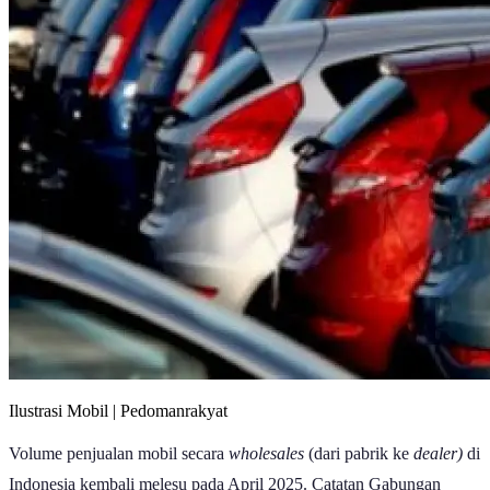
Ilustrasi Mobil | Pedomanrakyat
Volume penjualan mobil secara
wholesales
(dari pabrik ke
dealer)
di
Indonesia kembali melesu pada April 2025. Catatan Gabungan