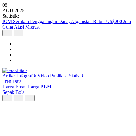
08
AGU
2026
Statistik:
Konsumsi Rumah Tangga Sumbang 53% PDB Indonesia pada
Triwulan II 2026
Artikel
Infografik
Video
Publikasi
Statistik
Tren Data
Harga Emas
Harga BBM
Sepak Bola