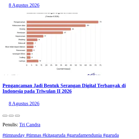
8 Agustus 2026
Pengancaman Jadi Bentuk Serangan Digital Terbanyak di
Indonesia pada Triwulan II 2026
8 Agustus 2026
Penulis:
Tri Candra
#timnasday
#timnas
#kitagaruda
#garudamendunia
#garuda