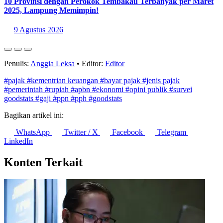
10 Provinsi dengan Perokok Tembakau Terbanyak per Maret
2025, Lampung Memimpin!
9 Agustus 2026
Penulis:
Anggia Leksa
•
Editor:
Editor
#pajak
#kementrian keuangan
#bayar pajak
#jenis pajak
#pemerintah
#rupiah
#apbn
#ekonomi
#opini publik
#survei
goodstats
#gaji
#ppn
#pph
#goodstats
Bagikan artikel ini:
WhatsApp
Twitter / X
Facebook
Telegram
LinkedIn
Konten Terkait