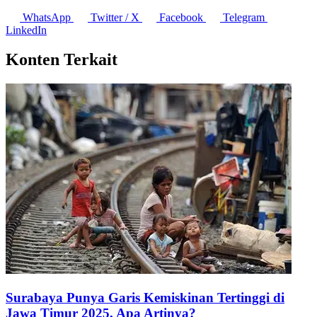
Bagikan artikel ini:
WhatsApp
Twitter / X
Facebook
Telegram
LinkedIn
Konten Terkait
Surabaya Punya Garis Kemiskinan Tertinggi di