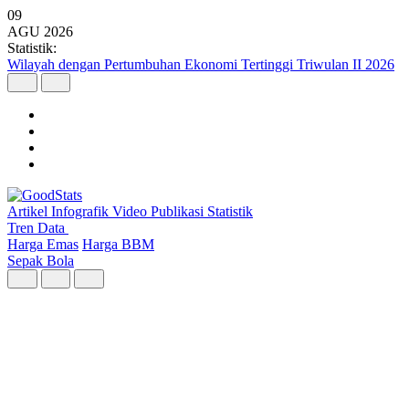
09
AGU
2026
Statistik:
Simak Ragam Produksi Hasil Hutan Bukan Kayu di Jawa pada
2025
Artikel
Infografik
Video
Publikasi
Statistik
Tren Data
Harga Emas
Harga BBM
Sepak Bola