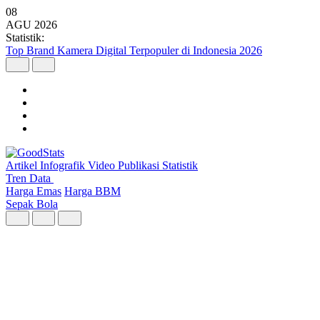
08
AGU
2026
Statistik:
Malaysia Pimpin Kunjungan Wisatawan Mancanegara ke Indonesia
pada Semester I 2026
Artikel
Infografik
Video
Publikasi
Statistik
Tren Data
Harga Emas
Harga BBM
Sepak Bola