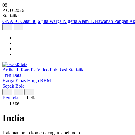
08
AGU
2026
Statistik:
GNAFC Catat 30,6 juta Warga Nigeria Alami Kerawanan Pangan Ak
Artikel
Infografik
Video
Publikasi
Statistik
Tren Data
Harga Emas
Harga BBM
Sepak Bola
Beranda
India
Label
India
Halaman arsip konten dengan label india