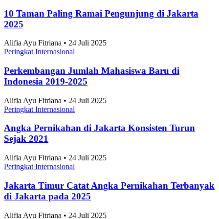
Prediksi dan Head-to-Head Persija vs Arema FC di
Piala Presiden 2026, Kans Menang Singo Edan
Capai 40,6%
Sepak Bola
•
6 Agustus 2026
Topik
Ekonomi dan Bisnis
Ilmu Pengetahuan dan Teknologi
Olahraga
Nasional
Internasional