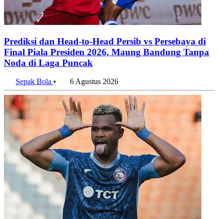
Bali dan Nusa Tenggara Pimpin Pertumbuhan Ekonomi
Regional pada Triwulan II 2026
6 Agustus 2026
Penulis:
Tri Candra
•
Editor:
Muhammad Sholeh
#indonesia
#drawing
#piala dunia 2026
#putaran empat
#arab saudi
#irak
#merah putih
#timnas
#timnas garuda
Bagikan artikel ini:
WhatsApp
Twitter / X
Facebook
Telegram
LinkedIn
Konten Terkait