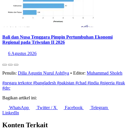
Bali dan Nusa Tenggara Pimpin Pertumbuhan Ekonomi
Regional pada Triwulan II 2026
6 Agustus 2026
Penulis:
Dilla Agustin Nurul Ashfiya
•
Editor:
Muhammad Sholeh
#negara terkotor
#bangladesh
#pakistan
#chad
#india
#nigeria
#irak
#drc
Bagikan artikel ini:
WhatsApp
Twitter / X
Facebook
Telegram
LinkedIn