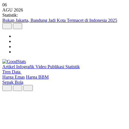
06
AGU
2026
Statistik:
Argo Merbabu Catat Penumpang Tertinggi dari 8 Layanan KA
Argo pada Semester I 2026
Artikel
Infografik
Video
Publikasi
Statistik
Tren Data
Harga Emas
Harga BBM
Sepak Bola