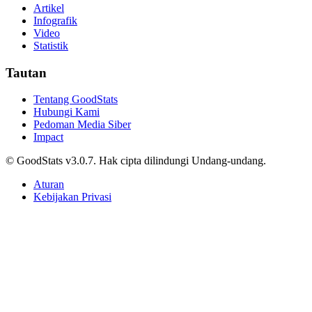
Noda di Laga Puncak
Tri Candra • 24 Juli 2025
Peringkat Internasional
10 Provinsi dengan Tingkat Pengangguran
Terendah per Mei 2026, Bali di Puncak!
Alifia Ayu Fitriana • 24 Juli 2025
Peringkat Internasional
Prediksi dan Head-to-Head Persija vs Arema FC di
Piala Presiden 2026, Kans Menang Singo Edan
Capai 40,6%
Tri Candra • 24 Juli 2025
Peringkat Internasional
10 Provinsi dengan Tingkat Pengangguran
Tertinggi per Mei 2026
Alifia Ayu Fitriana • 24 Juli 2025