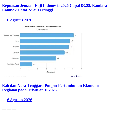
Putaran empat ini akan memakai format
round robin
alias setengah
kompetisi. Sehingga tiap negara di masing-masing grup akan
bermain dua kali.
Indonesia dijadwalkan bertemu Arab Saudi di
matchday
satu grup B
pada 8 Oktober. Berikutnya Indonesia bertemu Irak pada 11
Oktober.
Di putaran empat ini, hanya juara di masing-masing grup yang akan
lolos ke
Piala Dunia 2026
.
Runner-up
masing-masing grup akan
bertemu di putaran lima pada November mendatang. Pemenang
putaran lima akan menjalani
play-off intercontinental
Maret tahun
depan.
Statistik Terbaru