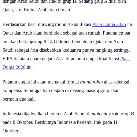
Dok.Timnas Indonesia, Deretan pemain depan Indonesia saat lawan
China dan Jepang bulan lalu.