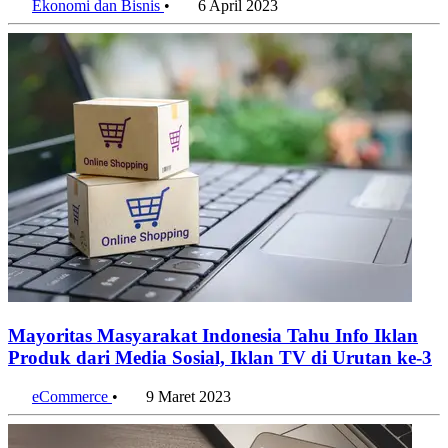
Ekonomi dan Bisnis
•
6 April 2023
Mayoritas Masyarakat Indonesia Tahu Info Iklan
Produk dari Media Sosial, Iklan TV di Urutan ke-3
eCommerce
•
9 Maret 2023