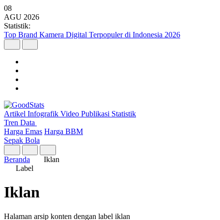
08
AGU
2026
Statistik:
Top Brand Kamera Digital Terpopuler di Indonesia 2026
Artikel
Infografik
Video
Publikasi
Statistik
Tren Data
Harga Emas
Harga BBM
Sepak Bola
Beranda
Iklan
Label
Iklan
Halaman arsip konten dengan label iklan