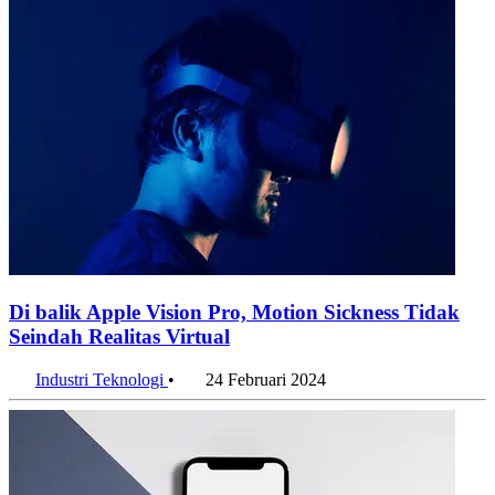
Di balik Apple Vision Pro, Motion Sickness Tidak
Seindah Realitas Virtual
Industri Teknologi
•
24 Februari 2024