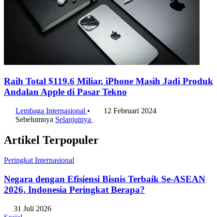
Raih Total $119.6 Miliar, iPhone Masih Jadi Produk
Andalan Apple di Pasar Tekno
Lembaga Internasional
•
12 Februari 2024
Sebelumnya
Selanjutnya
Artikel Terpopuler
Peringkat Internasional
Negara dengan Efisiensi Bisnis Terbaik Se-ASEAN
2026, Indonesia Peringkat Berapa?