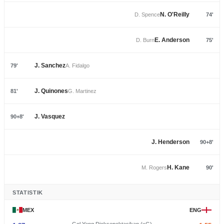
N. O'Reilly
D. Spence
74'
E. Anderson
D. Burn
75'
J. Sanchez
79'
A. Fidalgo
J. Quinones
81'
G. Martinez
J. Vasquez
90+8'
J. Henderson
90+8'
H. Kane
M. Rogers
90'
STATISTIK
MEX
ENG