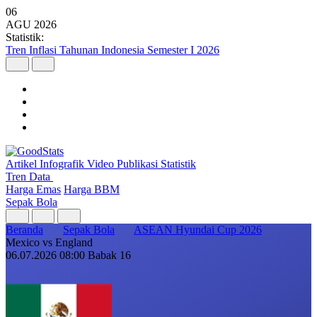
06
AGU
2026
Statistik:
Tren Inflasi Tahunan Indonesia Semester I 2026
Artikel
Infografik
Video
Publikasi
Statistik
Tren Data
Harga Emas
Harga BBM
Sepak Bola
Beranda
Sepak Bola
ASEAN Hyundai Cup 2026
Mexico vs England
06.07.2026 08:00
Babak 16