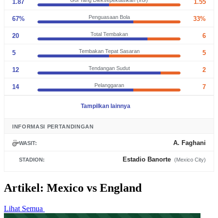
Gol Yang Dieksepektasikan (xG)
1.87
1.55
Penguasaan Bola
67%
33%
Total Tembakan
20
6
Tembakan Tepat Sasaran
5
5
Tendangan Sudut
12
2
Pelanggaran
14
7
Tampilkan lainnya
INFORMASI PERTANDINGAN
A. Faghani
WASIT:
Estadio Banorte
STADION:
(Mexico City)
Artikel: Mexico vs England
Lihat Semua