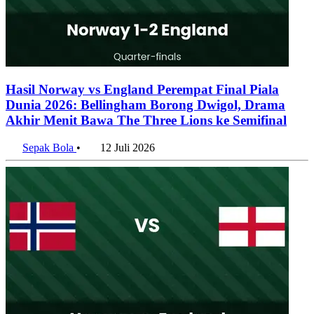
Hasil Norway vs England Perempat Final Piala
Dunia 2026: Bellingham Borong Dwigol, Drama
Akhir Menit Bawa The Three Lions ke Semifinal
Sepak Bola
•
12 Juli 2026