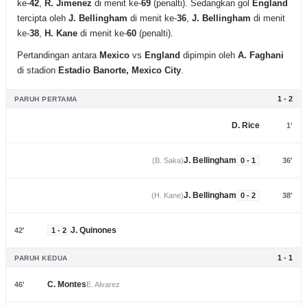
ke-
42
,
R. Jimenez
di menit ke-
69
(penalti). Sedangkan gol
England
tercipta oleh
J. Bellingham
di menit ke-
36
,
J. Bellingham
di menit
ke-
38
,
H. Kane
di menit ke-
60
(penalti).
Pertandingan antara
Mexico
vs
England
dipimpin oleh
A. Faghani
di stadion
Estadio Banorte, Mexico City
.
1 - 2
PARUH PERTAMA
D. Rice
1'
J. Bellingham
(B. Saka)
0 - 1
36'
J. Bellingham
(H. Kane)
0 - 2
38'
J. Quinones
42'
1 - 2
1 - 1
PARUH KEDUA
C. Montes
46'
E. Alvarez