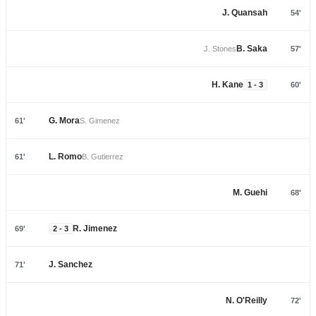
J. Quansah
54'
B. Saka
J. Stones
57'
H. Kane
1 - 3
60'
G. Mora
61'
S. Gimenez
L. Romo
61'
B. Gutierrez
M. Guehi
68'
R. Jimenez
69'
2 - 3
J. Sanchez
71'
N. O'Reilly
72'