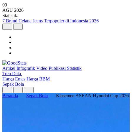
09
AGU
2026
Statistik:
7 Brand Celana Jeans Terpopuler di Indonesia 2026
Artikel
Infografik
Video
Publikasi
Statistik
Tren Data
Harga Emas
Harga BBM
Sepak Bola
Beranda
Sepak Bola
Klasemen ASEAN Hyundai Cup 2026