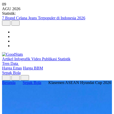
09
AGU
2026
Statistik:
7 Brand Celana Jeans Terpopuler di Indonesia 2026
Artikel
Infografik
Video
Publikasi
Statistik
Tren Data
Harga Emas
Harga BBM
Sepak Bola
Beranda
Sepak Bola
Klasemen ASEAN Hyundai Cup 2026