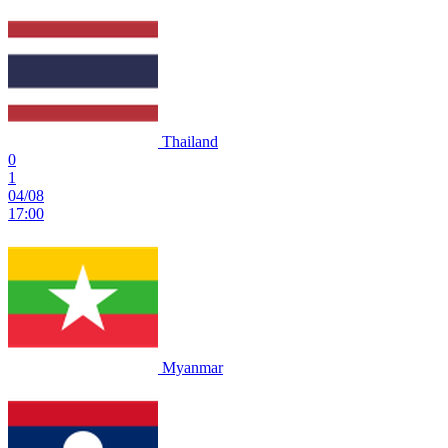
Thailand
0
1
04/08
17:00
Myanmar