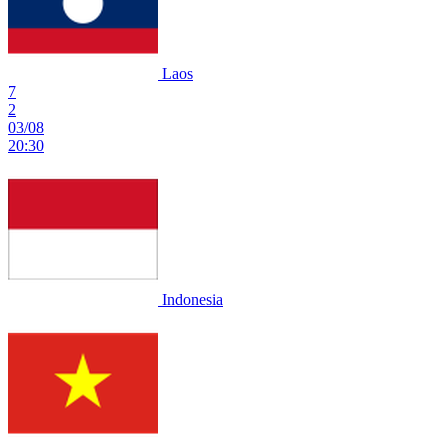
Laos
7
2
03/08
20:30
Indonesia