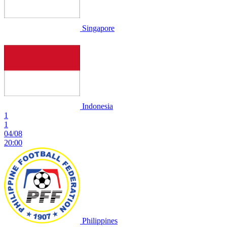
Singapore
Indonesia
1
1
04/08
20:00
Philippines