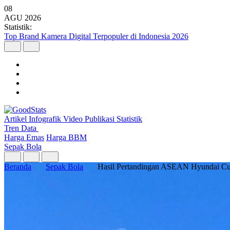
08
AGU
2026
Statistik:
Top Brand Kamera Digital Terpopuler di Indonesia 2026
Artikel
Infografik
Video
Publikasi
Statistik
Tren Data
Harga Emas
Harga BBM
Sepak Bola
Beranda
Sepak Bola
Hasil Pertandingan ASEAN Hyundai C