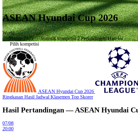
ASEAN Hyundai Cup 2026
World
Musim 2025
Statistik kompetisi
2 Pertandingan Hari Ini
Pilih kompetisi
ASEAN Hyundai Cup 2026
Ringkasan
Hasil
Jadwal
Klasemen
Top Skorer
Hasil Pertandingan — ASEAN Hyundai C
07/08
20:00