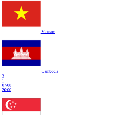
Vietnam
Cambodia
3
1
07/08
20:00