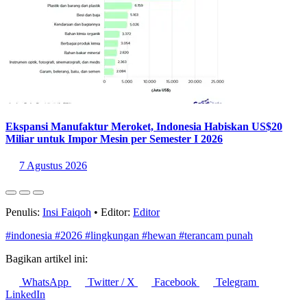
Ekspansi Manufaktur Meroket, Indonesia Habiskan US$20
Miliar untuk Impor Mesin per Semester I 2026
7 Agustus 2026
Penulis:
Insi Faiqoh
•
Editor:
Editor
#indonesia
#2026
#lingkungan
#hewan
#terancam punah
Bagikan artikel ini:
WhatsApp
Twitter / X
Facebook
Telegram
LinkedIn