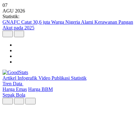
07
AGU
2026
Statistik:
Kunjungan Wisatawan Mancanegara Tembus 7 Juta per Semester I
2026
Artikel
Infografik
Video
Publikasi
Statistik
Tren Data
Harga Emas
Harga BBM
Sepak Bola