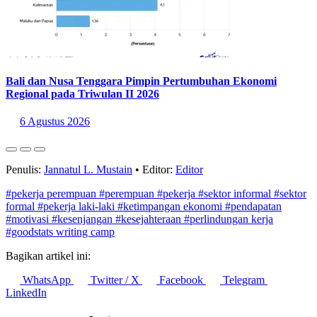
Bali dan Nusa Tenggara Pimpin Pertumbuhan Ekonomi
Regional pada Triwulan II 2026
6 Agustus 2026
Penulis:
Jannatul L. Mustain
•
Editor:
Editor
#pekerja perempuan
#perempuan
#pekerja
#sektor informal
#sektor
formal
#pekerja laki-laki
#ketimpangan ekonomi
#pendapatan
#motivasi
#kesenjangan
#kesejahteraan
#perlindungan kerja
#goodstats writing camp
Bagikan artikel ini:
WhatsApp
Twitter / X
Facebook
Telegram
LinkedIn