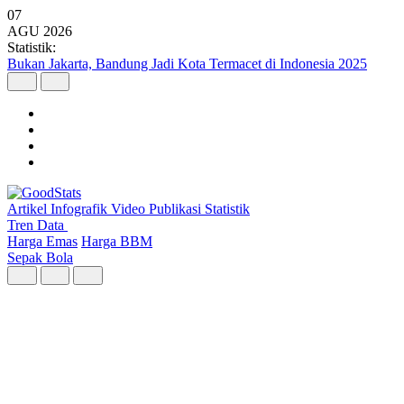
07
AGU
2026
Statistik:
Argo Merbabu Catat Penumpang Tertinggi dari 8 Layanan KA
Argo pada Semester I 2026
Artikel
Infografik
Video
Publikasi
Statistik
Tren Data
Harga Emas
Harga BBM
Sepak Bola