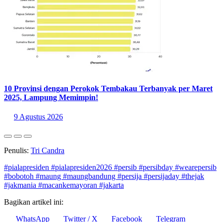
10 Provinsi dengan Perokok Tembakau Terbanyak per Maret
2025, Lampung Memimpin!
9 Agustus 2026
Penulis:
Tri Candra
#pialapresiden
#pialapresiden2026
#persib
#persibday
#wearepersib
#bobotoh
#maung
#maungbandung
#persija
#persijaday
#thejak
#jakmania
#macankemayoran
#jakarta
Bagikan artikel ini:
WhatsApp
Twitter / X
Facebook
Telegram