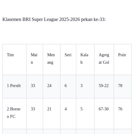
Klasemen BRI Super League 2025-2026 pekan ke-33:
Tim
Mai
Men
Seri
Kala
Agreg
Poin
n
ang
h
at Gol
1.Persib
33
24
6
3
59-22
78
2.Borne
33
21
4
5
67-30
76
o FC