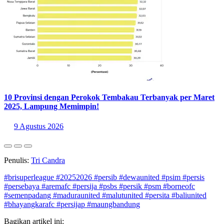
10 Provinsi dengan Perokok Tembakau Terbanyak per Maret
2025, Lampung Memimpin!
9 Agustus 2026
Penulis:
Tri Candra
#brisuperleague
#20252026
#persib
#dewaunited
#psim
#persis
#persebaya
#aremafc
#persija
#psbs
#persik
#psm
#borneofc
#semenpadang
#maduraunited
#malutunited
#persita
#baliunited
#bhayangkarafc
#persijap
#maungbandung
Bagikan artikel ini: