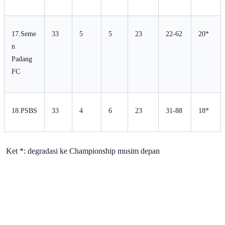
17.Seme
33
5
5
23
22-62
20*
n
Padang
FC
18.PSBS
33
4
6
23
31-88
18*
Ket *: degradasi ke Championship musim depan