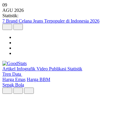
09
AGU
2026
Statistik:
Wilayah dengan Pertumbuhan Ekonomi Tertinggi Triwulan II 2026
Artikel
Infografik
Video
Publikasi
Statistik
Tren Data
Harga Emas
Harga BBM
Sepak Bola