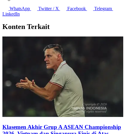
WhatsApp
Twitter / X
Facebook
Telegram
LinkedIn
Konten Terkait
Klasemen Akhir Grup A ASEAN Championship
2026, Vietnam dan Singapura Finis di Atas