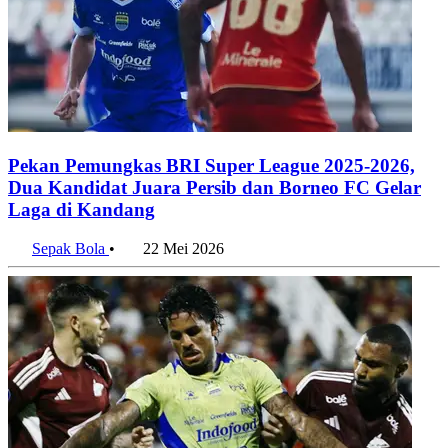
Pekan Pemungkas BRI Super League 2025-2026,
Dua Kandidat Juara Persib dan Borneo FC Gelar
Laga di Kandang
Sepak Bola
•
22 Mei 2026