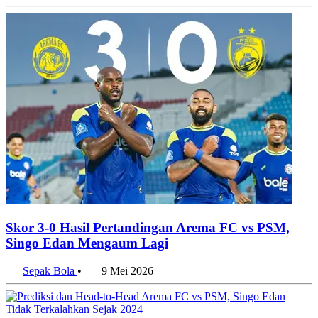
Skor 3-0 Hasil Pertandingan Arema FC vs PSM,
Singo Edan Mengaum Lagi
Sepak Bola
•
9 Mei 2026