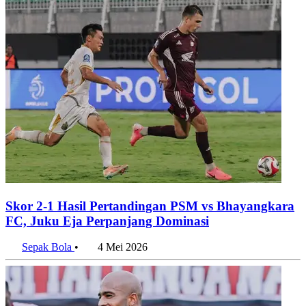
Skor 2-1 Hasil Pertandingan PSM vs Bhayangkara
FC, Juku Eja Perpanjang Dominasi
Sepak Bola
•
4 Mei 2026