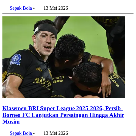
Sepak Bola
•
13 Mei 2026
Klasemen BRI Super League 2025-2026, Persib-
Borneo FC Lanjutkan Persaingan Hingga Akhir
Musim
Sepak Bola
•
13 Mei 2026