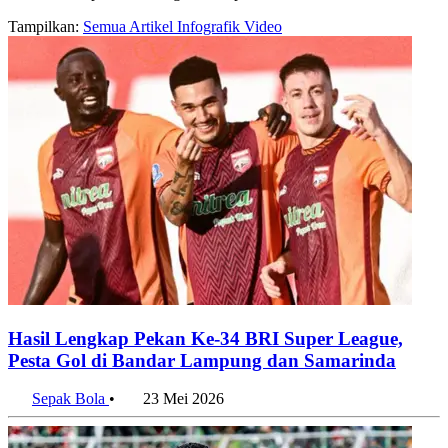
Tampilkan:
Semua
Artikel
Infografik
Video
Hasil Lengkap Pekan Ke-34 BRI Super League,
Pesta Gol di Bandar Lampung dan Samarinda
Sepak Bola
•
23 Mei 2026