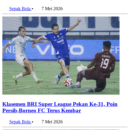
Sepak Bola
•
7 Mei 2026
Klasemen BRI Super League Pekan Ke-31, Poin
Persib-Borneo FC Terus Kembar
Sepak Bola
•
7 Mei 2026