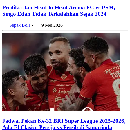
Prediksi dan Head-to-Head Arema FC vs PSM,
Singo Edan Tidak Terkalahkan Sejak 2024
Sepak Bola
•
9 Mei 2026
Jadwal Pekan Ke-32 BRI Super League 2025-2026,
Ada El Clasico Persija vs Persib di Samarinda