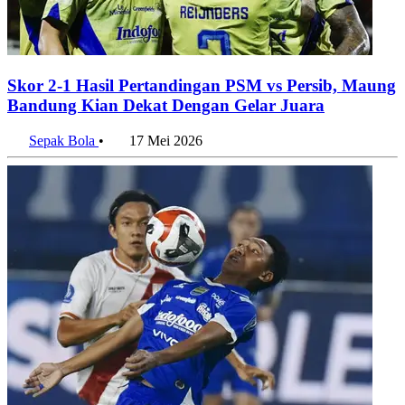
Skor 2-1 Hasil Pertandingan PSM vs Persib, Maung
Bandung Kian Dekat Dengan Gelar Juara
Sepak Bola
•
17 Mei 2026