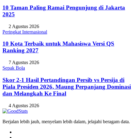
10 Taman Paling Ramai Pengunjung di Jakarta
2025
2 Agustus 2026
Peringkat Internasional
10 Kota Terbaik untuk Mahasiswa Versi QS
Ranking 2027
7 Agustus 2026
Sepak Bola
Skor 2-1 Hasil Pertandingan Persib vs Persija di
Piala Presiden 2026, Maung Perpanjang Dominasi
dan Melangkah Ke Final
4 Agustus 2026
Berjalan lebih jauh, menyelam lebih dalam, jelajahi beragam data.