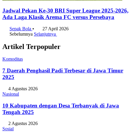
Jadwal Pekan Ke-30 BRI Super League 2025-2026,
Ada Laga Klasik Arema FC versus Persebaya
Sepak Bola
•
27 April 2026
Sebelumnya
Selanjutnya
Artikel Terpopuler
Komoditas
7 Daerah Penghasil Padi Terbesar di Jawa Timur
2025
4 Agustus 2026
Nasional
10 Kabupaten dengan Desa Terbanyak di Jawa
Tengah 2025
2 Agustus 2026
Sosial