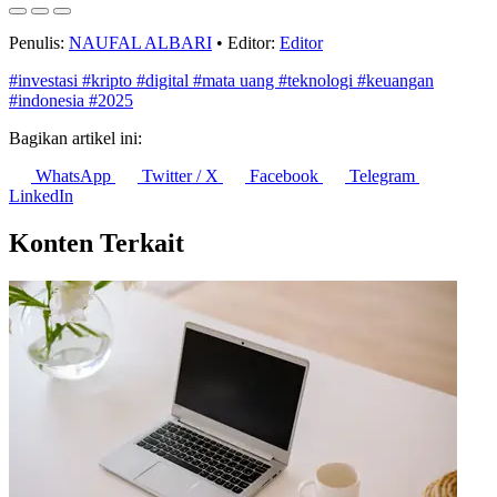
Penulis:
NAUFAL ALBARI
•
Editor:
Editor
#investasi
#kripto
#digital
#mata uang
#teknologi
#keuangan
#indonesia
#2025
Bagikan artikel ini:
WhatsApp
Twitter / X
Facebook
Telegram
LinkedIn
Konten Terkait