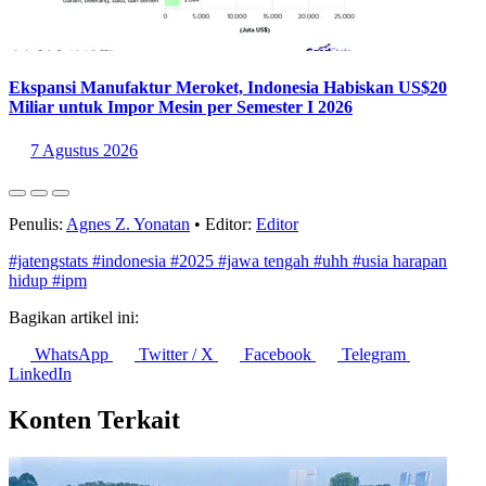
Ekspansi Manufaktur Meroket, Indonesia Habiskan US$20
Miliar untuk Impor Mesin per Semester I 2026
7 Agustus 2026
Penulis:
Agnes Z. Yonatan
•
Editor:
Editor
#jatengstats
#indonesia
#2025
#jawa tengah
#uhh
#usia harapan
hidup
#ipm
Bagikan artikel ini:
WhatsApp
Twitter / X
Facebook
Telegram
LinkedIn
Konten Terkait