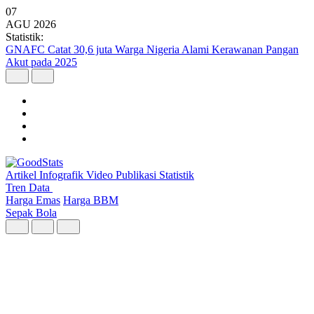
07
AGU
2026
Statistik:
Kunjungan Wisatawan Mancanegara Tembus 7 Juta per Semester I
2026
Artikel
Infografik
Video
Publikasi
Statistik
Tren Data
Harga Emas
Harga BBM
Sepak Bola