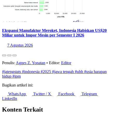
Ekspansi Manufaktur Meroket, Indonesia Habiskan US$20
Miliar untuk Impor Mesin per Semester I 2026
7 Agustus 2026
Penulis:
Agnes Z. Yonatan
•
Editor:
Editor
#jatengstats
#indonesia
#2025
#jawa tengah
#uhh
#usia harapan
hidup
#ipm
Bagikan artikel ini:
WhatsApp
Twitter / X
Facebook
Telegram
LinkedIn
Konten Terkait