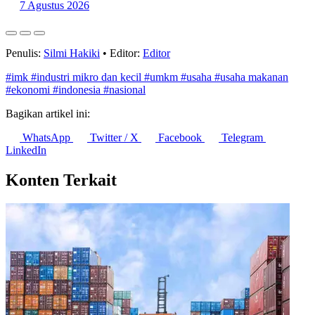
Penulis:
Silmi Hakiki
•
Editor:
Editor
#imk
#industri mikro dan kecil
#umkm
#usaha
#usaha makanan
#ekonomi
#indonesia
#nasional
Bagikan artikel ini:
WhatsApp
Twitter / X
Facebook
Telegram
LinkedIn
Konten Terkait