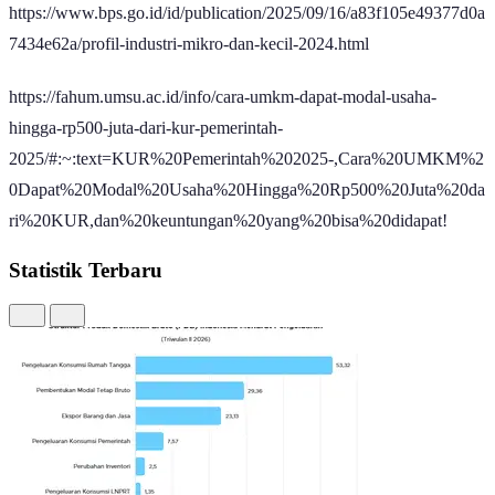
7434e62a/profil-industri-mikro-dan-kecil-2024.html
https://fahum.umsu.ac.id/info/cara-umkm-dapat-modal-usaha-
hingga-rp500-juta-dari-kur-pemerintah-
2025/#:~:text=KUR%20Pemerintah%202025-,Cara%20UMKM%2
0Dapat%20Modal%20Usaha%20Hingga%20Rp500%20Juta%20da
ri%20KUR,dan%20keuntungan%20yang%20bisa%20didapat!
Statistik Terbaru