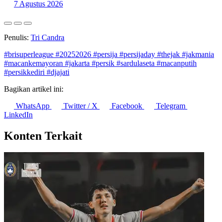
Penulis:
Tri Candra
#brisuperleague
#20252026
#persija
#persijaday
#thejak
#jakmania
#macankemayoran
#jakarta
#persik
#sardulaseta
#macanputih
#persikkediri
#djajati
Bagikan artikel ini:
WhatsApp
Twitter / X
Facebook
Telegram
LinkedIn
Konten Terkait