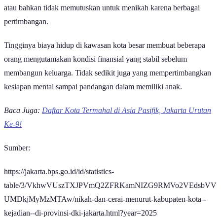
pertimbangan.
Tingginya biaya hidup di kawasan kota besar membuat beberapa
orang mengutamakan kondisi finansial yang stabil sebelum
membangun keluarga. Tidak sedikit juga yang mempertimbangkan
kesiapan mental sampai pandangan dalam memiliki anak.
Baca Juga:
Daftar Kota Termahal di Asia Pasifik, Jakarta Urutan
Ke-9!
Sumber:
https://jakarta.bps.go.id/id/statistics-
table/3/VkhwVUszTXJPVmQ2ZFRKamNIZG9RMVo2VEdsbVV
UMDkjMyMzMTAw/nikah-dan-cerai-menurut-kabupaten-kota--
kejadian--di-provinsi-dki-jakarta.html?year=2025