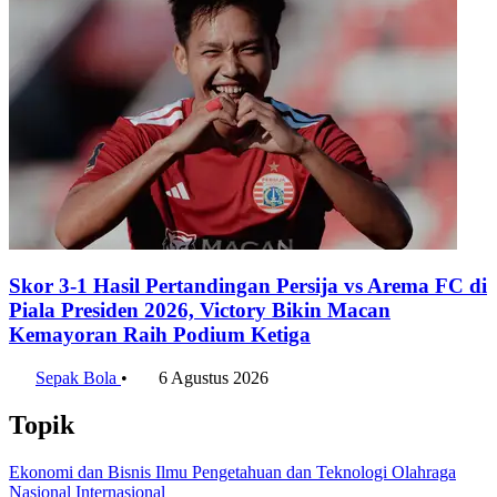
Skor 3-1 Hasil Pertandingan Persija vs Arema FC di
Piala Presiden 2026, Victory Bikin Macan
Kemayoran Raih Podium Ketiga
Sepak Bola
•
6 Agustus 2026
Topik
Ekonomi dan Bisnis
Ilmu Pengetahuan dan Teknologi
Olahraga
Nasional
Internasional