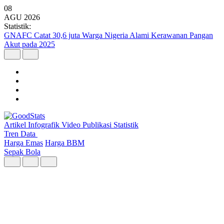
08
AGU
2026
Statistik:
Kunjungan Wisatawan Mancanegara Tembus 7 Juta per Semester I
2026
Artikel
Infografik
Video
Publikasi
Statistik
Tren Data
Harga Emas
Harga BBM
Sepak Bola