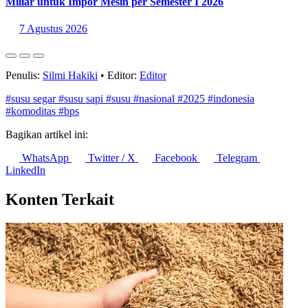
Miliar untuk Impor Mesin per Semester I 2026
7 Agustus 2026
Penulis:
Silmi Hakiki
•
Editor:
Editor
#susu segar
#susu sapi
#susu
#nasional
#2025
#indonesia
#komoditas
#bps
Bagikan artikel ini:
WhatsApp
Twitter / X
Facebook
Telegram
LinkedIn
Konten Terkait