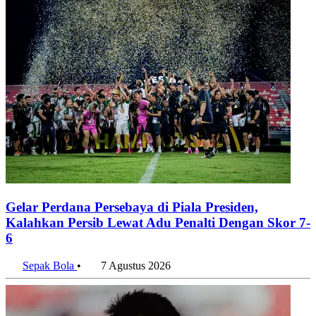
Gelar Perdana Persebaya di Piala Presiden,
Kalahkan Persib Lewat Adu Penalti Dengan Skor 7-
6
Sepak Bola
•
7 Agustus 2026