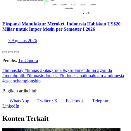
Ekspansi Manufaktur Meroket, Indonesia Habiskan US$20
Miliar untuk Impor Mesin per Semester I 2026
7 Agustus 2026
Penulis:
Tri Candra
#timnasday
#timnas
#kitagaruda
#garudamendunia
#garuda
#merahputih
#timnasindonesia
#indonesianationalteam
#indonesia
#aseanchampionship
Bagikan artikel ini:
WhatsApp
Twitter / X
Facebook
Telegram
LinkedIn
Konten Terkait