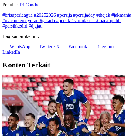
#brisuperleague
#20252026
#persija
#persijaday
#thejak
#jakmania
#macankemayoran
#jakarta
#persik
#sardulaseta
#macanputih
#persikkediri
#djajati
Bagikan artikel ini:
WhatsApp
Twitter / X
Facebook
Telegram
LinkedIn
Konten Terkait