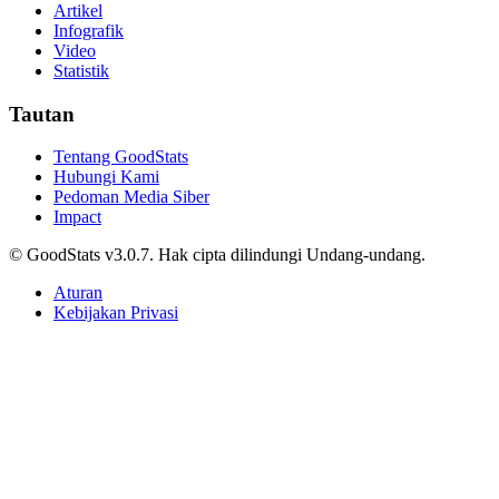
Harga Gas LPG Non-Subsidi Resmi Turun, Berapa
Sekarang?
Helni Sadiyah • 16 Mei 2026
Sepak Bola
190 Warga RI Bernama Uzumaki, Ini 12 Nama
Tokoh Anime yang Tercatat di Dukcapil
Daffa Shiddiq Al-Fajri • 16 Mei 2026
Sepak Bola
Inilah Daftar Finalis Piala Presiden, Arema FC Jadi
Tim Tersering Tembus Partai Puncak
Tri Candra • 16 Mei 2026
Sepak Bola
Cancer Jadi Zodiak Terbanyak di Indonesia pada
2026, Capai 34,7 Juta Jiwa
Daffa Shiddiq Al-Fajri • 16 Mei 2026