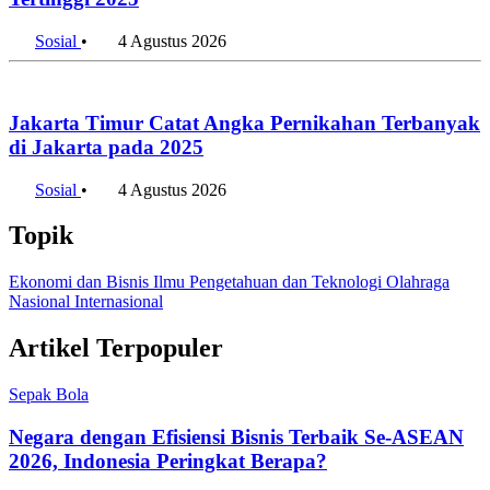
10 Orang Terkaya di Indonesia Agustus 2026, Low Tuck
Kwong Pimpin Urutan Pertama
6 Agustus 2026
Penulis:
Alifia Ayu Fitriana
•
Editor:
Editor
#taman
#ruang
#terbuka
#hijau
#ruang terbuka hijau
#rth
#jakarta
#tebet
#tebet eco park
#jakartastats
#2025
#indonesia
#lingkungan
Bagikan artikel ini: