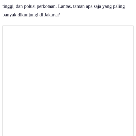
Tebet Eco Park | RasyaAbhirama13/Wikimedia Commons
Taman sebagai salah satu bentuk Ruang Terbuka Hijau (RTH)
memiliki peran penting dalam kawasan perkotaan. Selain
mempercantik tata kota, taman juga berfungsi sebagai paru-paru
kota yang membantu menyerap polusi, menjadi area resapan air,
serta menyediakan ruang publik bagi masyarakat untuk berekreasi
dan beraktivitas. Sebagian besar taman juga dapat diakses secara
gratis dan terbuka untuk umum.
Mengacu pada Undang-Undang Nomor 26 Tahun 2007 tentang
Penataan Ruang, luas ideal Ruang Terbuka Hijau ditetapkan