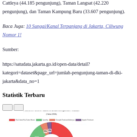
Peringkat pertama ditempati oleh Tebet Eco Park yang memiliki
926.235 pengunjung. Lokasinya berada di Jakarta Selatan dan
memiliki luas 7,3 hektare. Pengunjung dapat menikmati sensasi
harmoni antara fungsi ekologi, sosial, edukasi, hingga rekreasi.
Tingginya volume pengunjung di Tebet Eco Park juga
dilatarbelakangi oleh lokasinya yang strategis serta tidak dipungut
biaya masuk.
Di urutan kedua terdapat Taman Lapangan Banteng yang berada di
Jakarta Pusat. Jumlah kunjungannya pada 2025 mencapai 258.513
pengunjung. Luas taman ini menyentuh 10,1 hektare dengan ikon
utamanya yakni Monumen Pembebasan Irian Barat.
Posisi ketiga kembali diisi oleh taman yang berada di Jakarta Selatan
yakni Taman Bumi Perkemahan Ragunan dengan 81.993
pengunjung. Sesuai namanya, tempat ini memiliki area perkemahan