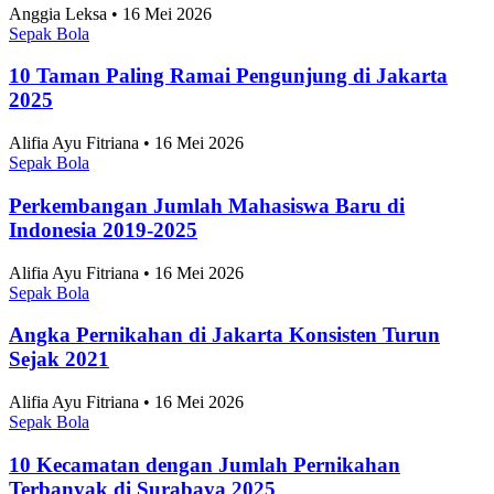
WhatsApp
Twitter / X
Facebook
Telegram
LinkedIn
Konten Terkait
Tren Pemimpin Perempuan Terus Meningkat,
Sulawesi Utara Catat Proporsi Manajer Perempuan
Tertinggi 2025
Sosial
•
4 Agustus 2026
Jakarta Timur Catat Angka Pernikahan Terbanyak
di Jakarta pada 2025
Sosial
•
4 Agustus 2026
Topik
Ekonomi dan Bisnis
Ilmu Pengetahuan dan Teknologi
Olahraga