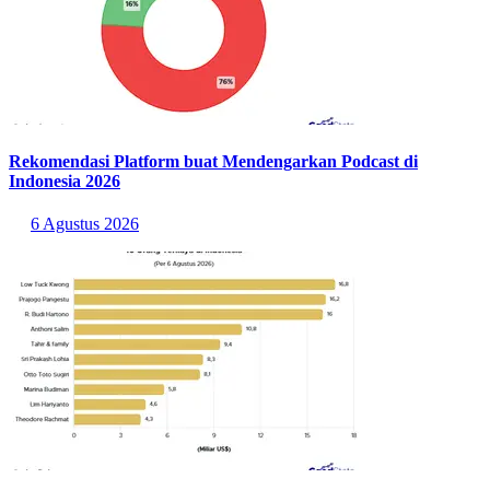
dan dapat digunakan untuk kegiatan
outdoor
lain, seperti
camping
,
outbond
, sampai pelatihan organisasi.
Jajaran taman dengan pengunjung terbanyak lainnya diisi oleh
Taman Hutan Kota Penjaringan (77.270 pengunjung), Taman
Puring (73.551 pengunjung), Taman Kumbang Sereh (59.485
pengunjung), Taman Warung Silah (49.377 pengunjung), Taman
Cattleya (44.185 pengunjung), Taman Langsat (42.220
pengunjung), dan Taman Kampung Baru (33.607 pengunjung).
Baca Juga:
10 Sungai/Kanal Terpanjang di Jakarta, Ciliwung
Nomor 1!
Sumber:
https://satudata.jakarta.go.id/open-data/detail?
kategori=dataset&page_url=jumlah-pengunjung-taman-di-dki-