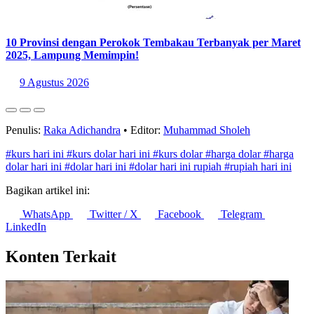
10 Provinsi dengan Perokok Tembakau Terbanyak per Maret
2025, Lampung Memimpin!
9 Agustus 2026
Penulis:
Raka Adichandra
•
Editor:
Muhammad Sholeh
#kurs hari ini
#kurs dolar hari ini
#kurs dolar
#harga dolar
#harga
dolar hari ini
#dolar hari ini
#dolar hari ini rupiah
#rupiah hari ini
Bagikan artikel ini:
WhatsApp
Twitter / X
Facebook
Telegram
LinkedIn
Konten Terkait