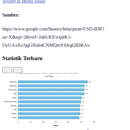
Negatif di Media Sosial
Sumber:
https://www.google.com/finance/beta/quote/USD-IDR?
sa=X&sqi=2&ved=2ahUKEwipjtK1-
OyUAxXo3jgGHah4CNMQmY0JegQIDRAu
Statistik Terbaru