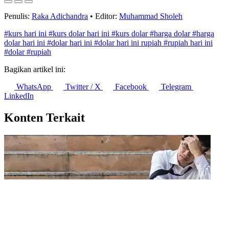
Penulis:
Raka Adichandra
•
Editor:
Muhammad Sholeh
#kurs hari ini
#kurs dolar hari ini
#kurs dolar
#harga dolar
#harga
dolar hari ini
#dolar hari ini
#dolar hari ini rupiah
#rupiah hari ini
#dolar
#rupiah
Bagikan artikel ini:
WhatsApp
Twitter / X
Facebook
Telegram
LinkedIn
Konten Terkait