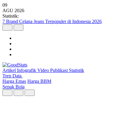
09
AGU
2026
Statistik:
Wilayah dengan Pertumbuhan Ekonomi Tertinggi Triwulan II 2026
Artikel
Infografik
Video
Publikasi
Statistik
Tren Data
Harga Emas
Harga BBM
Sepak Bola