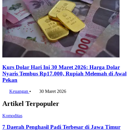
Kurs Dolar Hari Ini 30 Maret 2026: Harga Dolar
Nyaris Tembus Rp17.000, Rupiah Melemah di Awal
Pekan
Keuangan
•
30 Maret 2026
Artikel Terpopuler
Komoditas
7 Daerah Penghasil Padi Terbesar di Jawa Timur